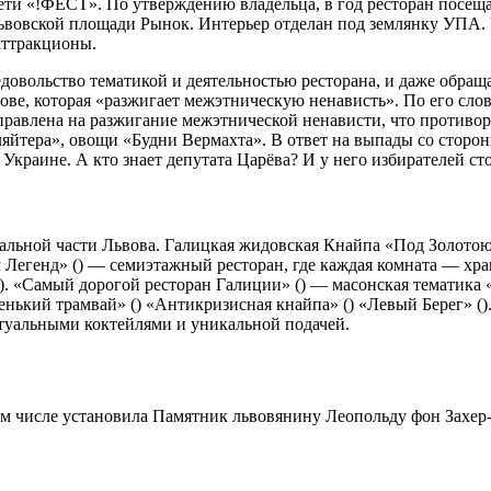
ети «!ФЕСТ». По утверждению владельца, в год ресторан посеща
львовской площади Рынок. Интерьер отделан под землянку УПА. 
аттракционы.
вольство тематикой и деятельностью ресторана, и даже обращалс
ве, которая «разжигает межэтническую ненависть». По его словам
правлена на разжигание межэтнической ненависти, что противор
ляйтера», овощи «Будни Вермахта». В ответ на выпады со сторо
Украине. А кто знает депутата Царёва? И у него избирателей сто
тральной части Львова. Галицкая жидовская Кнайпа «Под Золото
Дом Легенд» () — семиэтажный ресторан, где каждая комната — х
я). «Самый дорогой ресторан Галиции» () — масонская тематика 
ький трамвай» () «Антикризисная кнайпа» () «Левый Берег» ().
птуальными коктейлями и уникальной подачей.
том числе установила Памятник львовянину Леопольду фон Захер