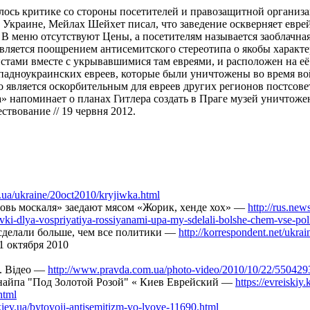
лось критике со стороны посетителей и правозащитной органи
 Украине, Мейлах Шейхет писал, что заведение оскверняет евре
. В меню отсутствуют Цены, а посетителям называется заоблачна
является поощрением антисемитского стереотипа о якобы характ
истами вместе с укрывавшимися там евреями, и расположен на её
падноукраинских евреев, которые были уничтожены во время вой
но является оскорбительным для евреев других регионов постсов
» напоминает о планах Гитлера создать в Праге музей уничтож
твование // 19 червня 2012.
.ua/ukraine/20oct2010/kryjiwka.html
ровь москаля» заедают мясом «Жорик, хенде хох» —
http://rus.ne
yivki-dlya-vospriyatiya-rossiyanami-upa-my-sdelali-bolshe-chem-vse-poli
сделали больше, чем все политики —
http://korrespondent.net/ukrai
21 октября 2010
и. Відео —
http://www.pravda.com.ua/photo-video/2010/10/22/550429
кнайпа "Под Золотой Розой" « Киев Еврейский —
https://evreiskiy
html
kiev.ua/bytovojj-antisemitizm-vo-lvove-11690.html