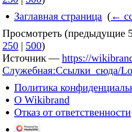
Заглавная страница
‎
(
← с
Просмотреть (
предыдущие 
250
|
500
)
Источник —
https://wikibran
Служебная:Ссылки_сюда/Lou
Политика конфиденциаль
О Wikibrand
Отказ от ответственности