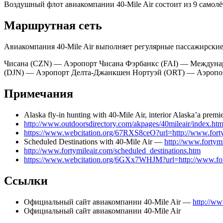
Воздушный флот авиакомпании 40-Mile Air состоит из 9 самолётов
Маршрутная сеть
Авиакомпания 40-Mile Air выполняет регулярные пассажирски
Чисана (CZN) — Аэропорт Чисана Фэрбанкс (FAI) — Междун
(DJN) — Аэропорт Делта-Джанкшен Нортуэй (ORT) — Аэропо
Примечания
Alaska fly-in hunting with 40-Mile Air, interior Alaska’a prem
http://www.outdoorsdirectory.com/akpages/40mileair/index.ht
https://www.webcitation.org/67RXS8ceO?url=http://www.forty
Scheduled Destinations with 40-Mile Air —
http://www.fortym
http://www.fortymileair.com/scheduled_destinations.htm
https://www.webcitation.org/6GXx7WHJM?url=http://www.fort
Ссылки
Официальный сайт авиакомпании 40-Mile Air —
http://ww
Официальный сайт авиакомпании 40-Mile Air