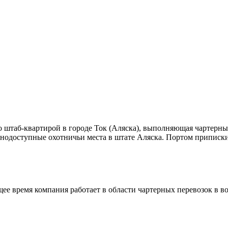
со штаб-квартирой в городе Ток (Аляска), выполняющая чартерн
днодоступные охотничьи места в штате Аляска. Портом приписк
щее время компания работает в области чартерных перевозок в в