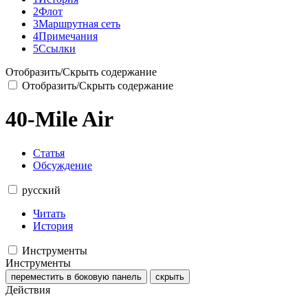
2
Флот
3
Маршрутная сеть
4
Примечания
5
Ссылки
Отобразить/Скрыть содержание
Отобразить/Скрыть содержание
40-Mile Air
Статья
Обсуждение
русский
Читать
История
Инструменты
Инструменты
переместить в боковую панель
скрыть
Действия