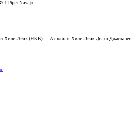
5 1 Piper Navajo
шен Хили-Лейк (HKB) — Аэропорт Хили-Лейк Делта-Джанкшен
tm