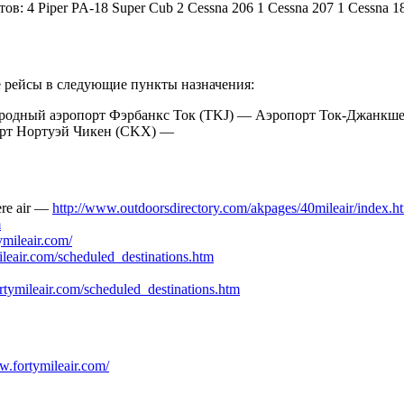
: 4 Piper PA-18 Super Cub 2 Cessna 206 1 Cessna 207 1 Cessna 18
е рейсы в следующие пункты назначения:
ародный аэропорт Фэрбанкс Ток (TKJ) — Аэропорт Ток-Джанк
рт Нортуэй Чикен (CKX) —
iere air —
http://www.outdoorsdirectory.com/akpages/40mileair/index.h
m
mileair.com/
ileair.com/scheduled_destinations.htm
ymileair.com/scheduled_destinations.htm
w.fortymileair.com/