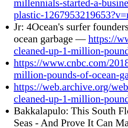
millennials-started-a-busin
plastic-1267953219653?v=r
Jr: 4Ocean's surfer founder
ocean garbage —
https://
cleaned-up-1-million-poun
https://www.cnbc.com/2018
million-pounds-of-ocean-g
https://web.archive.org/w
cleaned-up-1-million-poun
Bakkalapulo: This South F
Seas - And Prove It Can 