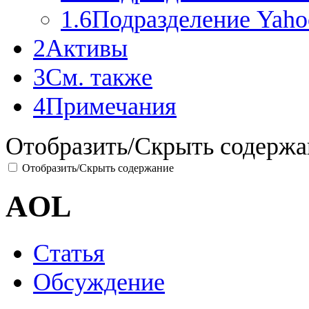
1.6
Подразделение Yahoo
2
Активы
3
См. также
4
Примечания
Отобразить/Скрыть содержа
Отобразить/Скрыть содержание
AOL
Статья
Обсуждение