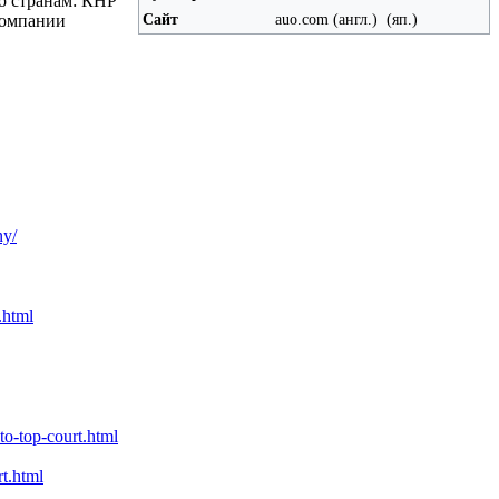
по странам: КНР
Сайт
auo.com (англ.) ​ (яп.)
компании
ny/
.html
to-top-court.html
t.html