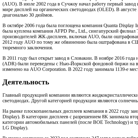
(AUO). В июле 2002 года в Сучжоу начал работу первый завод 
мире дисплей на органических светодиодах (OLED). В августе 
диагональю 30 дюймов.
В октябре 2006 года была поглощена компания Quanta Display I
была куплена компания AFPD Pte., Ltd., сингапурский филиал 
производителей ЖК-дисплеев, включая AUO, были оштрафованы 
2012 году AUO по тому же обвинению была оштрафована в США 
тюремного заключения.
В 2011 году был открыт завод в Словакии. В ноябре 2016 года 
(ADR) были переведены с Нью-Йоркской фондовой биржи на вн
изменено на AUO Corporation. В 2022 году занимала 1139-е ме
Деятельность
Главный продукцией компании являются жидкокристаллические
светодиодах. Другой категорией продукции являются солнечны
На рынке плоскопанельных дисплеев компания в 2022 году заним
Display). В категории дисплеев с разрешением 8K занимала вто
категории автомобильных панелей (после BOE Technology) и т
LG Display).