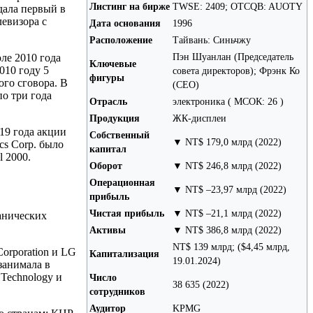
Листинг на бирже
TWSE: 2409; OTCQB: AUOTY
дала первый в
левизора с
Дата основания
1996
Расположение
Тайвань: Синьчжу
Пэн Шуанлан (Председатель
ле 2010 года
Ключевые
010 году 5
совета директоров); Фрэнк Ко
фигуры
го сговора. В
(CEO)
о три года
Отрасль
электроника ( МСОК: 26 )
Продукция
ЖК-дисплеи
019 года акции
Собственный
▼ NT$ 179,0 млрд (2022)
s Corp. было
капитал
 2000.
Оборот
▼ NT$ 246,8 млрд (2022)
Операционная
▼ NT$ –23,97 млрд (2022)
прибыль
Чистая прибыль
▼ NT$ –21,1 млрд (2022)
анических
Активы
▼ NT$ 386,8 млрд (2022)
NT$ 139 млрд; ($4,45 млрд,
orporation и LG
Капитализация
19.01.2024)
занимала в
Technology и
Число
38 635 (2022)
сотрудников
Аудитор
KPMG