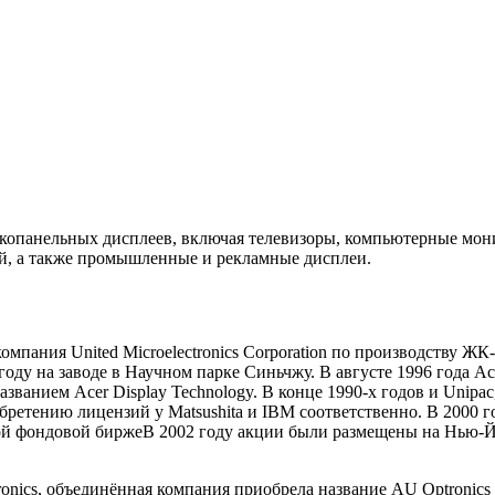
скопанельных дисплеев, включая телевизоры, компьютерные мон
ей, а также промышленные и рекламные дисплеи.
компания United Microelectronics Corporation по производству ЖК
оду на заводе в Научном парке Синьчжу. В августе 1996 года Ac
анием Acer Display Technology. В конце 1990-х годов и Unipac,
ретению лицензий у Matsushita и IBM соответственно. В 2000 г
ой фондовой биржеВ 2002 году акции были размещены на Нью-
ronics, объединённая компания приобрела название AU Optronics 