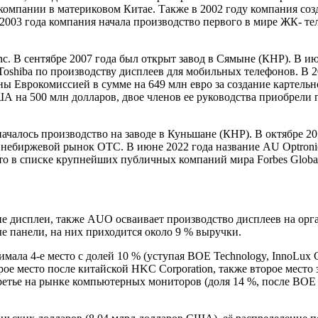
компании в материковом Китае. Также в 2002 году компания соз
2003 года компания начала производство первого в мире ЖК- те
nc. В сентябре 2007 года был открыт завод в Сямыне (КНР). В ию
Toshiba по производству дисплеев для мобильных телефонов. В 2
Еврокомиссией в сумме на 649 млн евро за создание картельно
на 500 млн долларов, двое членов ее руководства приобрели п
началось производство на заводе в Куньшане (КНР). В октябре 2
ебиржевой рынок OTC. В июне 2022 года название AU Optronic
сто в списке крупнейших публичных компаний мира Forbes Global
 дисплеи, также AUO осваивает производство дисплеев на орг
е панели, на них приходится около 9 % выручки.
ала 4-е место с долей 10 % (уступая BOE Technology, InnoLux C
рое место после китайской HKC Corporation, также второе место 
ретье на рынке компьютерных мониторов (доля 14 %, после BOE 