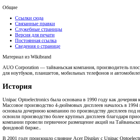
Общие
Ссылки сюда
Связанные правки
Служебные страницы
Версия для печати
Постоянная ссылка
Сведения о странице
Материал из Wikibrand
AUO Corporation — тайваньская компания, производитель пло
для ноутбуков, планшетов, мобильных телефонов и автомобил
История
Unipac Optoelectronics была основана в 1990 году как дочерняя 
Массовое производство 4-дюймовых дисплеев началось в 1994 г
основала дочернюю компанию по производству дисплеев под назв
освоили производство более крупных дисплеев благодаря приоб
компании провели первичное размещение акций на Тайваньск
фондовой бирже..
В 2001 году произошло слияние Acer Display с Unipac Optoelect