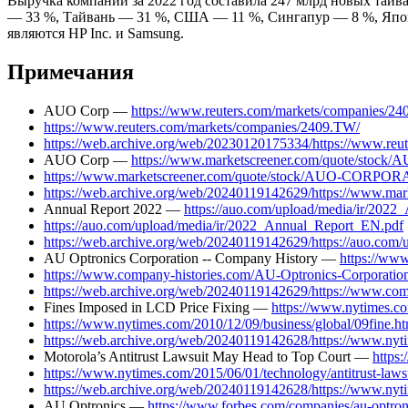
Выручка компании за 2022 год составила 247 млрд новых тайв
— 33 %, Тайвань — 31 %, США — 11 %, Сингапур — 8 %, Япо
являются HP Inc. и Samsung.
Примечания
AUO Corp —
https://www.reuters.com/markets/companies/2
https://www.reuters.com/markets/companies/2409.TW/
https://web.archive.org/web/20230120175334/https://www.re
AUO Corp —
https://www.marketscreener.com/quote/sto
https://www.marketscreener.com/quote/stock/AUO-CORPO
https://web.archive.org/web/20240119142629/https://www
Annual Report 2022 —
https://auo.com/upload/media/ir/202
https://auo.com/upload/media/ir/2022_Annual_Report_EN.pdf
https://web.archive.org/web/20240119142629/https://auo.com
AU Optronics Corporation -- Company History —
https://ww
https://www.company-histories.com/AU-Optronics-Corporatio
https://web.archive.org/web/20240119142629/https://www.co
Fines Imposed in LCD Price Fixing —
https://www.nytimes.co
https://www.nytimes.com/2010/12/09/business/global/09fine.ht
https://web.archive.org/web/20240119142628/https://www.nyti
Motorola’s Antitrust Lawsuit May Head to Top Court —
https
https://www.nytimes.com/2015/06/01/technology/antitrust-laws
https://web.archive.org/web/20240119142628/https://www.nyti
AU Optronics —
https://www.forbes.com/companies/au-optron