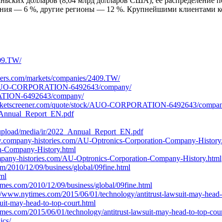
аньских долларов (8,04 млрд долларов США), её распределение 
ния — 6 %, другие регионы — 12 %. Крупнейшими клиентами 
409.TW/
uters.com/markets/companies/2409.TW/
ck/AUO-CORPORATION-6492643/company/
RATION-6492643/company/
.marketscreener.com/quote/stock/AUO-CORPORATION-6492643/compa
2_Annual_Report_EN.pdf
/upload/media/ir/2022_Annual_Report_EN.pdf
w.company-histories.com/AU-Optronics-Corporation-Company-History
n-Company-History.html
mpany-histories.com/AU-Optronics-Corporation-Company-History.html
m/2010/12/09/business/global/09fine.html
ml
mes.com/2010/12/09/business/global/09fine.html
://www.nytimes.com/2015/06/01/technology/antitrust-lawsuit-may-head-
uit-may-head-to-top-court.html
mes.com/2015/06/01/technology/antitrust-lawsuit-may-head-to-top-cour
ics/