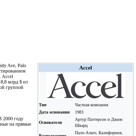
ity Ave, Palo
Accel
естированием
 Accel
8,8 млрд $ из
ной группой
Тип
Частная компания
Дата основания
1983
В 2000 году
Артур Паттерсон и Джим
Основатели
нные на прямые
Шварц
Пало-Альто, Калифорния,
Расположение