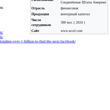
Соединённые Штаты Америки
я.
Отрасль
финансовая
Продукция
венчурный капитал
Число
300 чел. ( 2024 )
сотрудников
Сайт
www.accel.com
ok/
ok/
taling-over-1-billion-to-find-the-next-facebook/