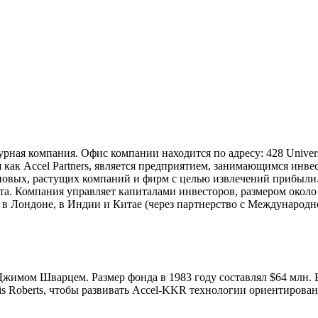
чурная компания. Офис компании находится по адресу: 428 Univers
 как Accel Partners, является предприятием, занимающимся инв
новых, растущих компаний и фирм с целью извлечений прибыли.
та. Компания управляет капиталами инвесторов, размером около 
 в Лондоне, в Индии и Китае (через партнерство с Международ
жимом Шварцем. Размер фонда в 1983 году составлял $64 млн. 
is Roberts, чтобы развивать Accel-KKR технологии ориентирова