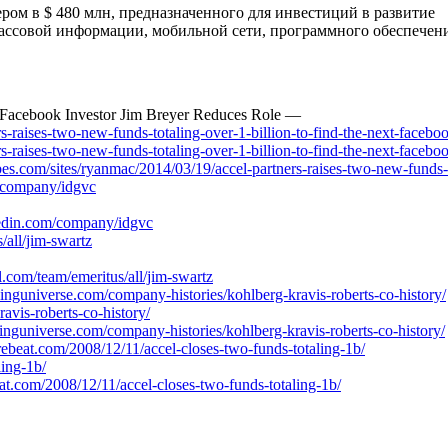
ером в $ 480 млн, предназначенного для инвестиций в развитие
ссовой информации, мобильной сети, программного обеспечени
s Facebook Investor Jim Breyer Reduces Role —
-raises-two-new-funds-totaling-over-1-billion-to-find-the-next-facebo
-raises-two-new-funds-totaling-over-1-billion-to-find-the-next-facebo
.com/sites/ryanmac/2014/03/19/accel-partners-raises-two-new-funds-to
/company/idgvc
kedin.com/company/idgvc
/all/jim-swartz
com/team/emeritus/all/jim-swartz
inguniverse.com/company-histories/kohlberg-kravis-roberts-co-history/
vis-roberts-co-history/
guniverse.com/company-histories/kohlberg-kravis-roberts-co-history/
urebeat.com/2008/12/11/accel-closes-two-funds-totaling-1b/
ling-1b/
at.com/2008/12/11/accel-closes-two-funds-totaling-1b/