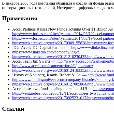
В декабре 2008 года компания объявила о создании фонда разм
информационных технологий, Интернета, цифровых средств ма
Примечания
Accel Partners Raises New Funds Totaling Over $1 Billion A
https://www.forbes.com/sites/ryanmac/2014/03/19/accel-partners
https://www.forbes.com/sites/ryanmac/2014/03/19/accel-partners
https://web.archive.org/web/20170909155828/https://www.forbes
IDG-Accel/IDG Capital Partners —
https://www.linkedin.com
https://www.linkedin.com/company/idgvc
https://web.archive.org/web/20121210230435/http://www.lin
Accel Team Jim Swartz —
http://www.accel.com/team/emeritus
http://www.accel.com/team/emeritus/all/jim-swartz
https://web.archive.org/web/20160124193352/http://www.accel.
History of Kohlberg, Kravis, Robert & Co. —
http://www.fund
http://www.fundinguniverse.com/company-histories/kohlberg-kra
https://web.archive.org/web/20160127005804/http://www.fundin
Accel closes two funds totaling more than $1B —
https://vent
https://venturebeat.com/2008/12/11/accel-closes-two-funds-tota
https://web.archive.org/web/20170925231017/https://venturebe
Ссылки