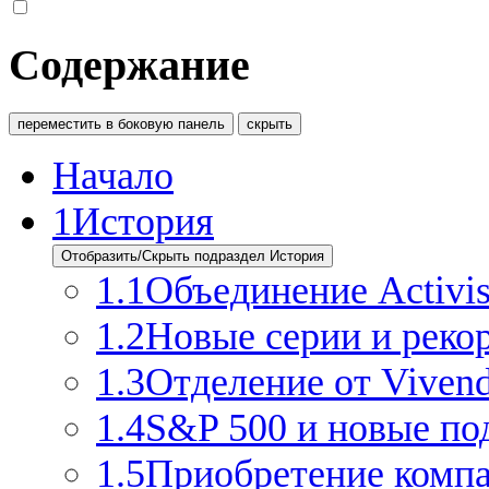
Содержание
переместить в боковую панель
скрыть
Начало
1
История
Отобразить/Скрыть подраздел История
1.1
Объединение Activis
1.2
Новые серии и реко
1.3
Отделение от Viven
1.4
S&P 500 и новые по
1.5
Приобретение компа