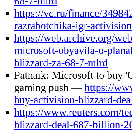
68-7-mlrd
https://vc.ru/finance/34984
razrabotchika-igr-activisio
https://web.archive.org/we
microsoft-obyavila-o-planah
blizzard-za-68-7-mlrd
Patnaik: Microsoft to buy '
gaming push —
https://ww
buy-activision-blizzard-dea
https://www.reuters.com/te
blizzard-deal-687-billion-