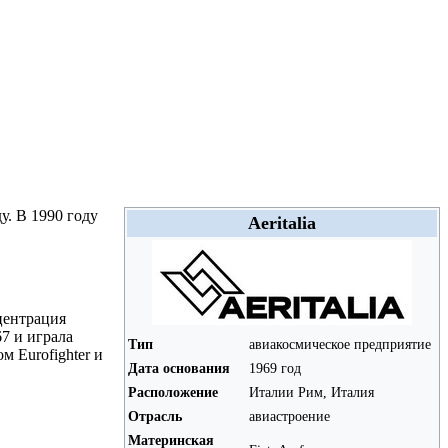
у. В 1990 году
Aeritalia
нцентрация
67 и играла
Тип
авиакосмическое предприятие
м Eurofighter и
Дата основания
1969 год
Расположение
Италии Рим, Италия
Отрасль
авиастроение
Материнская