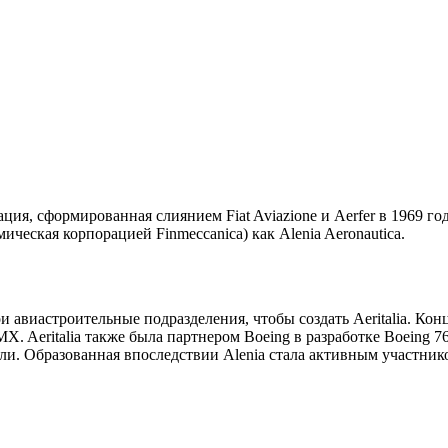
ция, сформированная слиянием Fiat Aviazione и Aerfer в 1969 год
мическая корпорацией Finmeccanica) как Alenia Aeronautica.
вои авиастроительные подразделения, чтобы создать Aeritalia. Ко
. Aeritalia также была партнером Boeing в разработке Boeing 7
ли. Образованная впоследствии Alenia стала активным участнико