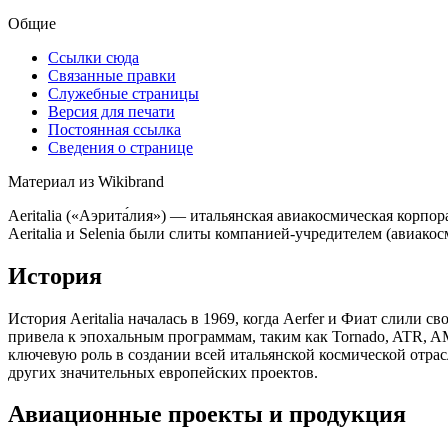
Общие
Ссылки сюда
Связанные правки
Служебные страницы
Версия для печати
Постоянная ссылка
Сведения о странице
Материал из Wikibrand
Aeritalia («Аэрита́лия») — итальянская авиакосмическая корпора
Aeritalia и Selenia были слиты компанией-учредителем (авиакос
История
История Aeritalia началась в 1969, когда Aerfer и Фиат слили с
привела к эпохальным программам, таким как Tornado, ATR, AMX
ключевую роль в создании всей итальянской космической отрас
других значительных европейских проектов.
Авиационные проекты и продукция