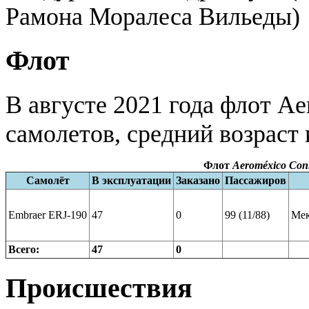
Рамона Моралеса Вильеды)
Флот
В августе 2021 года флот Ae
самолетов, средний возраст 
Флот
Aeroméxico Con
Самолёт
В эксплуатации
Заказано
Пассажиров
Embraer ERJ-190
47
0
99 (11/88)
Мек
Всего:
47
0
Происшествия