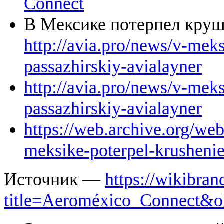
Connect
В Мексике потерпел кру
http://avia.pro/news/v-mek
passazhirskiy-avialayner
http://avia.pro/news/v-mek
passazhirskiy-avialayner
https://web.archive.org/we
meksike-poterpel-krushenie
Источник —
https://wikibran
title=Aeroméxico_Connect&o