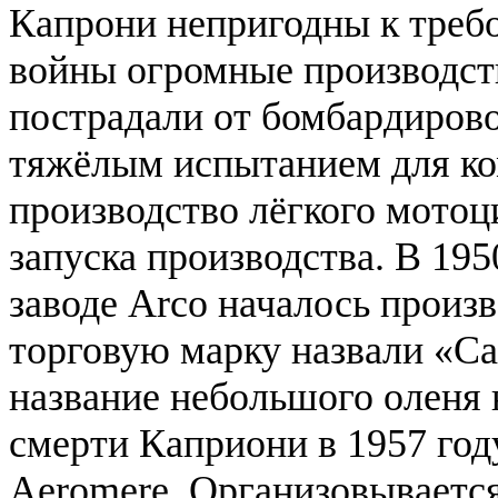
Капрони непригодны к треб
войны огромные производс
пострадали от бомбардирово
тяжёлым испытанием для ко
производство лёгкого мотоц
запуска производства. В 19
заводе Arco началось произ
торговую марку назвали «Cap
название небольшого оленя 
смерти Каприони в 1957 го
Aeromere. Организовывается