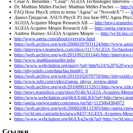
César A. Berardini - "Cesar": AGEIA Technologies Intervie
Dr. Matthias Müller-Fischer: Matthias Müller-Fischer —
http:/
FAQ How PhysX refers to terms "Ageia" or "NovodeX"? —
h
Данил Гридасов: ASUS PhysX P1 (на базе PPU Ageia Phy
AGEIA Acquires Meqon Research AB —
http://news.teamx
AGEIA Acquires Meqon Research AB —
http://ageia.vnewsc
Andrew Burnes: AGEIA Acquires Meqon —
http://ve3d.ign
http://www.ageia.com/about/overview.html
https://web.archive.org/web/20060207031124/http://www.agei
http://interviews.teamxbox.com/xbox/1117/AGEIA-Technologi
https://web.archive.org/web/20110921011441/http://intervie
http://www.matthiasmueller.info/
https://www.webcitation.org/query?url=http%3A%2F%2Fwww
http://physxinfo.com/data/faq.html#1_6
https://web.archive.org/web/20110102070759/http://physxinfo
http://www.ixbt.com/video2/ageia_physx_review.shtml
https://web.archive.org/web/20100903152611/http://www.ixbt
http://news.teamxbox.com/xbox/9146/AGEIA-Acquires-Meqo
https://www.webcitation.org/66AXghLKh?url=http://news.
http://ageia.vnewscenter.com/press.jsp?id=1125064384972
https://web.archive.org/web/20060208133305/http://ageia.vn
http://ve3d.ign.com/articles/news/8437/AGEIA-Acquires-Meq
https://www.webcitation.org/66AXg2wpk?url=http://ve3d.ig
Ссылки