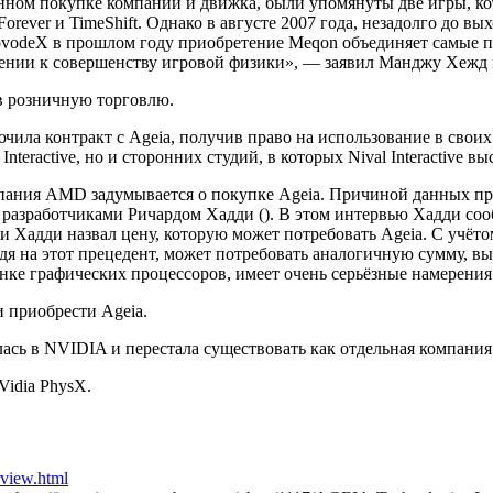
ном покупке компании и движка, были упомянуты две игры, кот
ver и TimeShift. Однако в августе 2007 года, незадолго до выход
NovodeX в прошлом году приобретение Meqon объединяет самые 
лении к совершенству игровой физики», — заявил Манджу Хежд 
 в розничную торговлю.
аключила контракт с Ageia, получив право на использование в св
nteractive, но и сторонних студий, в которых Nival Interactive в
компания AMD задумывается о покупке Ageia. Причиной данных 
разработчиками Ричардом Хадди (). В этом интервью Хадди соо
и Хадди назвал цену, которую может потребовать Ageia. С учё
глядя на этот прецедент, может потребовать аналогичную сумму, 
ынке графических процессоров, имеет очень серьёзные намерени
и приобрести Ageia.
лась в NVIDIA и перестала существовать как отдельная компания
Vidia PhysX.
rview.html