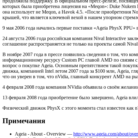
продолжила поддержку. В официальном пресс-релизе, посвящён
которых была приобретена лицензия на «Meqon»: Duke Nukem Fore
она использует не Meqon, а Havok 4.5. «После приобретения 
крышей, что является ключевой вехой в нашем упорном стрем
9 мая 2006 года начались первые поставки «Ageia PhysX PPU»
24 августа 2006 года российская компания Nival Interactive з
соглашение распространяется не только на проекты самой Nival I
В ноябре 2007 года в прессе появились сведения о том, что 
информационному ресурсу Custom PC главой AMD по связям с 
вопрос о покупке Ageia. Основным препятствием такой покупк
движка, компанией Intel летом 2007 года за $100 млн, Ageia, 
что он уверен в том, что nVidia, главный конкурент AMD на р
4 февраля 2008 года компания NVidia объявила о своём желани
13 февраля 2008 года приобретение было завершено, Ageia вли
Физический движок PhysX с этого момента стал известен как n
Примечания
Ageia - About - Overview —
http://www.ageia.com/about/ove