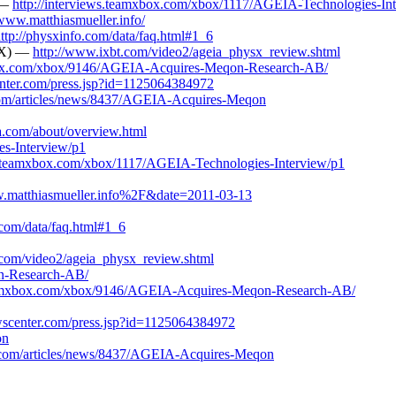
w —
http://interviews.teamxbox.com/xbox/1117/AGEIA-Technologies-In
/www.matthiasmueller.info/
ttp://physxinfo.com/data/faq.html#1_6
sX) —
http://www.ixbt.com/video2/ageia_physx_review.shtml
box.com/xbox/9146/AGEIA-Acquires-Meqon-Research-AB/
enter.com/press.jsp?id=1125064384972
.com/articles/news/8437/AGEIA-Acquires-Meqon
a.com/about/overview.html
es-Interview/p1
ws.teamxbox.com/xbox/1117/AGEIA-Technologies-Interview/p1
.matthiasmueller.info%2F&date=2011-03-13
.com/data/faq.html#1_6
.com/video2/ageia_physx_review.shtml
n-Research-AB/
teamxbox.com/xbox/9146/AGEIA-Acquires-Meqon-Research-AB/
ewscenter.com/press.jsp?id=1125064384972
on
n.com/articles/news/8437/AGEIA-Acquires-Meqon