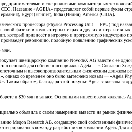
ю предпринимателями и специалистами компьютерных технологий
и CEO. Название «AGEIA» представляет собой первые буквы стра
рмания), Egypt (Египет), India (Индия), America (США).
ического процессора (Physics Processing Unit — PPU) под назва
игровой физики в компьютерных играх и других интерактивных
ип, который привнесёт в игровую и программную индустрию по
ип произведёт революцию, подобную появлению графических уск
5 млн.
а покупает швейцарскую компанию NovodeX AG вместе с её одн
стал основой для собственного движка Ageia — « Согласно Хежд
опоточным и высокопроизводительным физическим движком реал
X», однако со временем оно было вытеснено новым — «Ageia P
U». Таким образом, благодаря этой покупке Ageia завоевала 
ороте и $30 млн в запасе. Основными инвесторами являлись Apex V
официально объявила о своём намерении вывести на рынок физич
мпанию Meqon Research AB, создавшую свой собственный физиче
интегрированы в команду разработчиков компании Ageia. Для ли