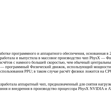
аботке программного и аппаратного обеспечения, основанная в 2
зработала и выпустила в массовое производство чип PhysX — Ф
расчётов с намного большей скоростью, чем обычный центральн
eX) — программный Физический движок, использующий мощности
пользования PPU; в таком случае расчёт физики ложится на CPU
азработала аппаратный чип, предназначенный для снятия нагрузк
дания и внедрения в производство процессора PhysX NVIDIA и A