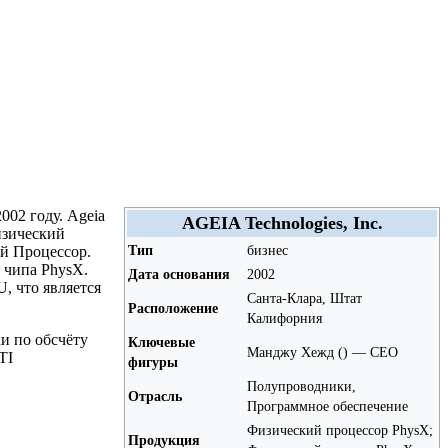
002 году. Ageia
AGEIA Technologies, Inc.
изический
Тип
бизнес
ый Процессор.
 чипа PhysX.
Дата основания
2002
, что является
Санта-Клара, Штат
Расположение
Калифорния
и по обсчёту
Ключевые
Манджу Хежд () — CEO
TI
фигуры
Полупроводники,
Отрасль
Программное обеспечение
Физический процессор PhysX;
Продукция