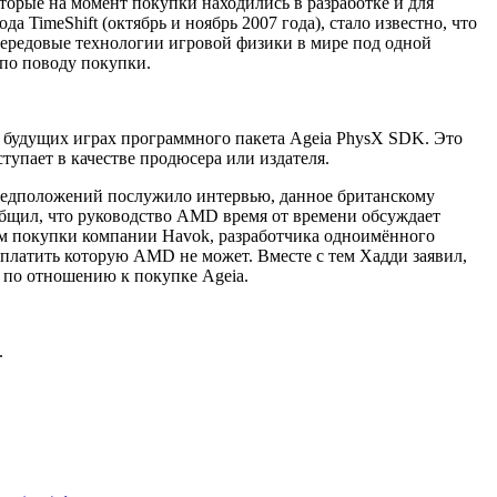
орые на момент покупки находились в разработке и для
а TimeShift (октябрь и ноябрь 2007 года), стало известно, что
передовые технологии игровой физики в мире под одной
по поводу покупки.
оих будущих играх программного пакета Ageia PhysX SDK. Это
ыступает в качестве продюсера или издателя.
предположений послужило интервью, данное британскому
бщил, что руководство AMD время от времени обсуждает
том покупки компании Havok, разработчика одноимённого
выплатить которую AMD не может. Вместе с тем Хадди заявил,
я по отношению к покупке Ageia.
.