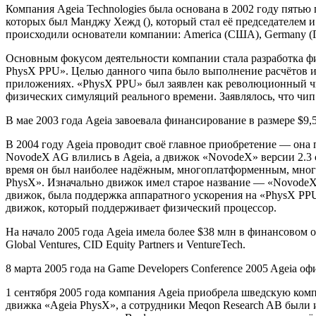
Компания Ageia Technologies была основана в 2002 году пять
которых был Манджу Хежд (), который стал её председателем 
происходили основатели компании: America (США), Germany (Ге
Основным фокусом деятельности компании стала разработка физ
PhysX PPU». Целью данного чипа было выполнение расчётов 
приложениях. «PhysX PPU» был заявлен как революционный ч
физических симуляций реального времени. Заявлялось, что ч
В мае 2003 года Ageia завоевала финансирование в размере $9,
В 2004 году Ageia проводит своё главное приобретение — он
NovodeX AG влились в Ageia, а движок «NovodeX» версии 2.3 
время он был наиболее надёжным, многоплатформенным, мног
PhysX». Изначально движок имел старое название — «Novode
движок, была поддержка аппаратного ускорения на «PhysX PP
движок, который поддерживает физический процессор.
На начало 2005 года Ageia имела более $38 млн в финансовом об
Global Ventures, CID Equity Partners и VentureTech.
8 марта 2005 года на Game Developers Conference 2005 Ageia 
1 сентября 2005 года компания Ageia приобрела шведскую ко
движка «Ageia PhysX», а сотрудники Meqon Research AB были 