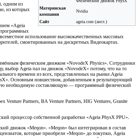
Физический движок PhysX
, одним из
Материнская
н, из которых
Nvidia
компания
Сайт
ageia.com (англ.)
нием «Ageia
 программных
всеместное использование высококачественных массовых
орителей, смонтированных на дискретных Видеокартах.
оимённым физическим движком «NovodeX Physics». Сотрудники
у, выбор Ageia пал на движок «NovodeX» потому, что на то
ьного времени из всех, представленных на рынке.Ageia
hysX». Основным новшеством, добавленным в результирующий
вторую необходимую составляющую — программный физический
enture Partners, BA Venture Partners, HIG Ventures, Granite
еский процессор собственной разработки «Ageia PhysX PPU».
ский движок «Meqon». «Meqon» был интегрирован в состав
цензиатов, которые приобрели «Meqon» до покупки, Ageia