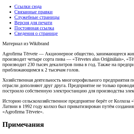
Ссылки сюда
Связанные правки
Служебные страницы
Версия для печати
Постоянная ссылка
Сведения о странице
Материал из Wikibrand
Agrofirma Tērvete — Акционерное общество, занимающееся жи
производит четыре сорта пива — «Tērvetes alus Oriģinālais», «Tēr
производит 230 тысяч декалитров пива в год. Также на предп
приближающимся к 2 тысячам голов.
Хозяйственная деятельность многопрофильного предприятия пос
отрасли дополняют друг друга. Предприятие не только провод
построило собственную электростанцию для производства эле
Историю сельскохозяйственное предприятие берёт от Колхоза «
Латвии в 1992 году колхоз был приватизирован путём создани
«Agrofirma Tērvete».
Примечания