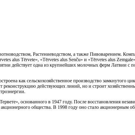
вотноводством, Растениеводством, а также Пивоварением. Комп
vetes alus Tērvete», «Tērvetes alus Senču» и «Tērvetes alus Zemgal
риятии действует одна из крупнейших молочных ферм Латвии с п
троена как сельскохозяйственное производство замкнутого цикл
ит реконструкцию действующих линий, но и строит хозяйственн
ктроэнергии.
Тервете», основанного в 1947 году. После восстановления незав
я акционерного общества. В 1998 году оно стало акционерным о