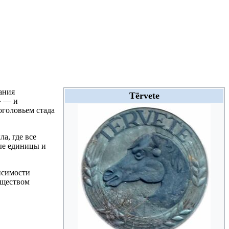
ания
Tērvete
e» — и
оголовьем стада
а, где все
ые единицы и
исимости
бществом