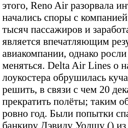
этого, Reno Air разорвала и
начались споры с компанией 
тысяч пассажиров и заработ
является впечатляющим рез
авиакомпании, однако росли 
меняться. Delta Air Lines о
лоукостера обрушилась куча
решить, в связи с чем 20 де
прекратить полёты; таким о
ровно год. Были попытки с
банкиру Дэвиду Уолшу () из