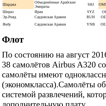
Объединённые Арабские
Шарджа
SHJ
OMS
Эмираты
Шираз
Иран
SYZ
OI
Эр-Рияд
Саудовская Аравия
RUH
OE
Янбу
Саудовская Аравия
YNB
OE
Флот
По состоянию на август 2016
38 самолётов Airbus A320 со
самолёты имеют одноклассну
(экономкласса).Самолёты о
системой развлечений, котор
дополнительную плату.