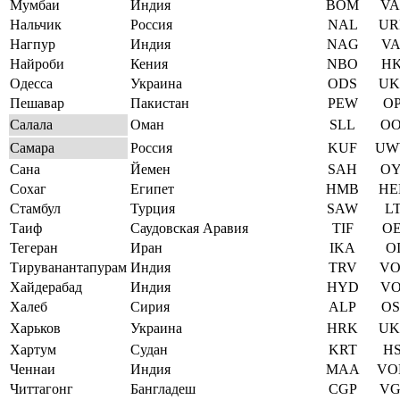
Мумбаи
Индия
BOM
VA
Нальчик
Россия
NAL
UR
Нагпур
Индия
NAG
VA
Найроби
Кения
NBO
HK
Одесса
Украина
ODS
UK
Пешавар
Пакистан
PEW
OP
Салала
Оман
SLL
OO
Самара
Россия
KUF
UW
Сана
Йемен
SAH
OY
Сохаг
Египет
HMB
HE
Стамбул
Турция
SAW
LT
Таиф
Саудовская Аравия
TIF
OE
Тегеран
Иран
IKA
OI
Тируванантапурам
Индия
TRV
VO
Хайдерабад
Индия
HYD
VO
Халеб
Сирия
ALP
OS
Харьков
Украина
HRK
UK
Хартум
Судан
KRT
HS
Ченнаи
Индия
MAA
VO
Читтагонг
Бангладеш
CGP
VG