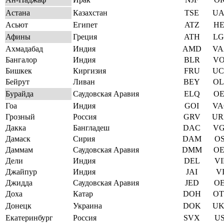
Астана
Казахстан
TSE
UA
Асьют
Египет
ATZ
HE
Афины
Греция
ATH
LG
Ахмадабад
Индия
AMD
VA
Бангалор
Индия
BLR
VO
Бишкек
Киргизия
FRU
UC
Бейрут
Ливан
BEY
OL
Бурайда
Саудовская Аравия
ELQ
OE
Гоа
Индия
GOI
VA
Грозный
Россия
GRV
UR
Дакка
Бангладеш
DAC
VG
Дамаск
Сирия
DAM
OS
Даммам
Саудовская Аравия
DMM
OE
Дели
Индия
DEL
VI
Джайпур
Индия
JAI
VI
Джидда
Саудовская Аравия
JED
OE
Доха
Катар
DOH
OT
Донецк
Украина
DOK
UK
Екатеринбург
Россия
SVX
US