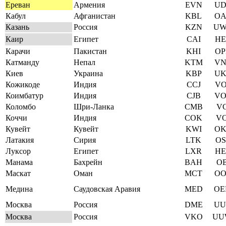
Ереван
Армения
EVN
UD
Кабул
Афганистан
KBL
OA
Казань
Россия
KZN
UW
Каир
Египет
CAI
HE
Карачи
Пакистан
KHI
OP
Катманду
Непал
KTM
VN
Киев
Украина
KBP
UK
Кожикоде
Индия
CCJ
VO
Коимбатур
Индия
CJB
VO
Коломбо
Шри-Ланка
CMB
VC
Коччи
Индия
COK
VO
Кувейт
Кувейт
KWI
OK
Латакия
Сирия
LTK
OS
Луксор
Египет
LXR
HE
Манама
Бахрейн
BAH
OB
Маскат
Оман
MCT
OO
Медина
Саудовская Аравия
MED
OE
Москва
Россия
DME
UU
Москва
Россия
VKO
UU