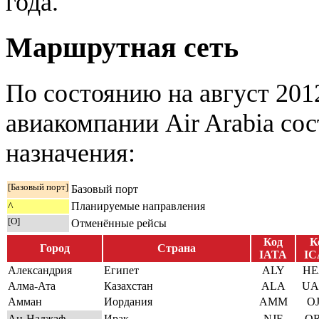
года.
Маршрутная сеть
По состоянию на август 201
авиакомпании Air Arabia со
назначения:
[Базовый порт]
Базовый порт
^
Планируемые направления
[О]
Отменённые рейсы
Код
К
Город
Страна
IATA
IC
Александрия
Египет
ALY
HE
Алма-Ата
Казахстан
ALA
UA
Амман
Иордания
AMM
OJ
Ан-Наджаф
Ирак
NJF
OR