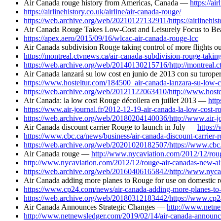
Air Canada rouge history from Americas, Canada —
https://ai
https://airlinehistory.co.uk/airline/air-canada-rouge/
https://web.archive.org/web/20210127132911/https://airlinehisto
Air Canada Rouge Takes Low-Cost and Leisurely Focus to 
https://apex.aero/2015/09/16/wlcac-air-canada-rouge-lcc
Air Canada subdivision Rouge taking control of more flights 
https://montreal.ctvnews.ca/air-canada-subdivision-rouge-takin
https://web.archive.org/web/20140130215716/http://montreal.ct
Air Canada lanzará su low cost en junio de 2013 con su turop
https://www.hosteltur.com/184500_air-canada-lanzara-su-low-c
https://web.archive.org/web/20121122063410/http://www.hostel
Air Canada: la low cost Rouge décollera en juillet 2013 —
http
https://www.air-journal.fr/2012-12-19-air-canada-la-low-cost-r
https://web.archive.org/web/20180204140036/http://www.air-jou
Air Canada discount carrier Rouge to launch in July —
https:/
https://www.cbc.ca/news/business/air-canada-discount-carrier-
https://web.archive.org/web/20201020182507/https://www.cbc.c
Air Canada rouge —
http://www.nycaviation.com/2012/12/rouge
http://www.nycaviation.com/2012/12/rouge-air-canadas-new-airl
https://web.archive.org/web/20160406165842/http://www.nycavi
Air Canada adding more planes to Rouge for use on domestic
https://www.cp24.com/news/air-canada-adding-more-planes-to-
https://web.archive.org/web/20180312183442/https://www.cp2
Air Canada Announces Strategic Changes —
http://www.netne
http://www.netnewsledger.com/2019/02/14/air-canada-announce