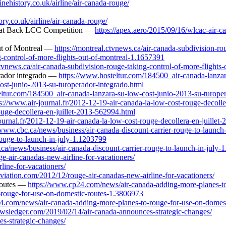
rlinehistory.co.uk/airline/air-canada-rouge/
ry.co.uk/airline/air-canada-rouge/
Beat Back LCC Competition —
https://apex.aero/2015/09/16/wlcac-air-c
out of Montreal —
https://montreal.ctvnews.ca/air-canada-subdivision-r
g-control-of-more-flights-out-of-montreal-1.1657391
vnews.ca/air-canada-subdivision-rouge-taking-control-of-more-flights
erador integrado —
https://www.hosteltur.com/184500_air-canada-lanzar
ost-junio-2013-su-turoperador-integrado.html
tur.com/184500_air-canada-lanzara-su-low-cost-junio-2013-su-turoper
s://www.air-journal.fr/2012-12-19-air-canada-la-low-cost-rouge-decoll
ouge-decollera-en-juillet-2013-562994.html
rnal.fr/2012-12-19-air-canada-la-low-cost-rouge-decollera-en-juillet
/www.cbc.ca/news/business/air-canada-discount-carrier-rouge-to-launch
rouge-to-launch-in-july-1.1203799
a/news/business/air-canada-discount-carrier-rouge-to-launch-in-july-
-air-canadas-new-airline-for-vacationers/
ine-for-vacationers/
ation.com/2012/12/rouge-air-canadas-new-airline-for-vacationers/
 routes —
https://www.cp24.com/news/air-canada-adding-more-planes-to
rouge-for-use-on-domestic-routes-1.3806973
4.com/news/air-canada-adding-more-planes-to-rouge-for-use-on-domes
wsledger.com/2019/02/14/air-canada-announces-strategic-changes/
s-strategic-changes/