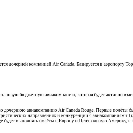
тся дочерней компанией Air Canada. Базируется в аэропорту То
здать новую бюджетную авиакомпанию, которая будет активно вза
вою дочернюю авиакомпанию Air Canada Rouge. Первые полёты б
уристических направлениях и конкуренции с авиакомпаниями Tra
ouge будет выполнять полёты в Европу и Центральную Америку, в 