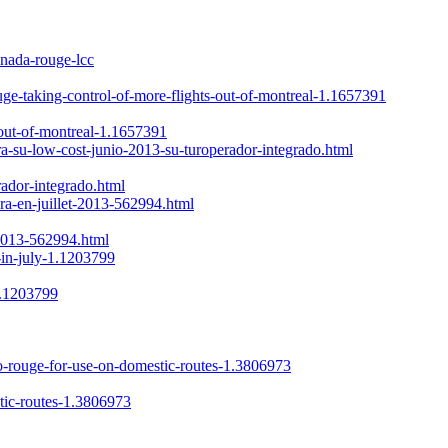
anada-rouge-lcc
ouge-taking-control-of-more-flights-out-of-montreal-1.1657391
-out-of-montreal-1.1657391
a-su-low-cost-junio-2013-su-turoperador-integrado.html
ador-integrado.html
era-en-juillet-2013-562994.html
-2013-562994.html
-in-july-1.1203799
1.1203799
-rouge-for-use-on-domestic-routes-1.3806973
tic-routes-1.3806973