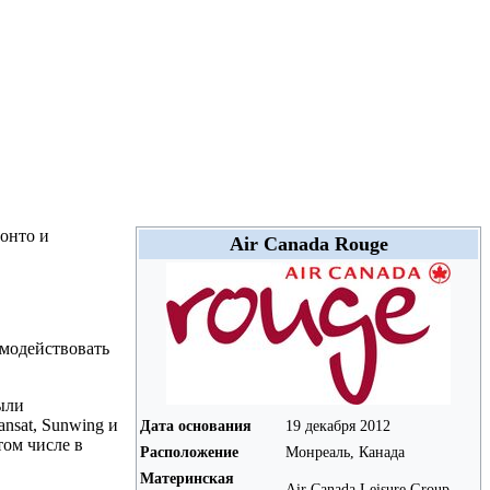
ронто и
Air Canada Rouge
имодействовать
ыли
nsat, Sunwing и
Дата основания
19 декабря 2012
том числе в
Расположение
Монреаль, Канада
Материнская
Air Canada Leisure Group