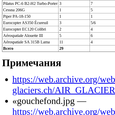
Pilatus PC-6 B2-H2 Turbo-Porter
3
7
Cessna 206G
1
5
Piper PA-18-150
1
1
Eurocopter AS350 Écureuil
3
5/6
Eurocopter EC120 Colibri
2
4
Aérospatiale Alouette III
5
6
Aérospatiale SA 315B Lama
11
4
Всего
29
Примечания
https://web.archive.org/we
glaciers.ch/AIR_GLACIE
«gouchefond.jpg —
https://web.archive.org/we