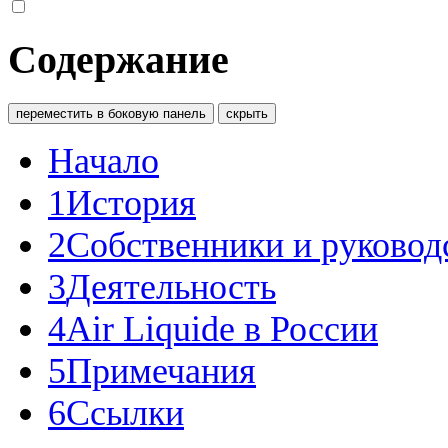
Содержание
переместить в боковую панель
скрыть
Начало
1
История
2
Собственники и руковод
3
Деятельность
4
Air Liquide в России
5
Примечания
6
Ссылки