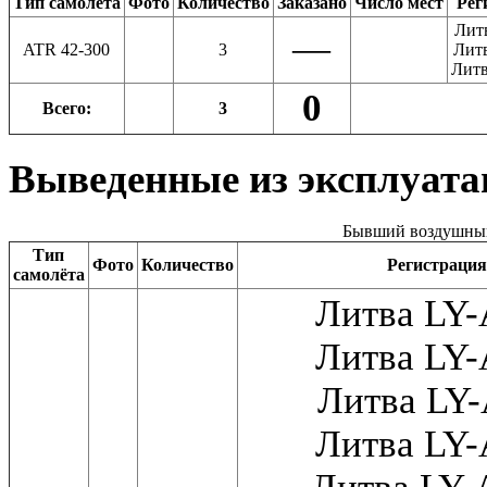
Тип самолёта
Фото
Количество
Заказано
Число мест
Рег
Лит
—
ATR 42-300
3
Лит
Лит
0
Всего:
3
Выведенные из эксплуата
Бывший воздушный 
Тип
Фото
Количество
Регистрация
самолёта
Литва LY
Литва LY
Литва LY
Литва LY