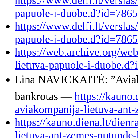
https://www.delfi.lt/versla
papuole-i-duobe.d?id=786
https://www.delfi.lt/versla
papuole-i-duobe.d?id=786
https://web.archive.org/we
lietuva-papuole-i-duobe.d
Lina NAVICKAITĖ: ”Aviako
bankrotas —
https://kauno.
aviakompanija-lietuva-ant
https://kauno.diena.lt/dien
lietuva-ant-zemes-nutupde