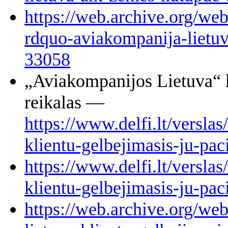
https://web.archive.org/web
rdquo-aviakompanija-lietu
33058
„Aviakompanijos Lietuva“ k
reikalas —
https://www.delfi.lt/versla
klientu-gelbejimasis-ju-pa
https://www.delfi.lt/versla
klientu-gelbejimasis-ju-pa
https://web.archive.org/we