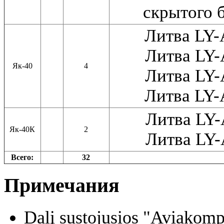
скрытого 
Литва LY
Литва LY
Як-40
4
Литва LY
Литва LY
Литва LY
Як-40К
2
Литва LY
Всего:
32
Примечания
Dalį sustojusios "Aviakomp