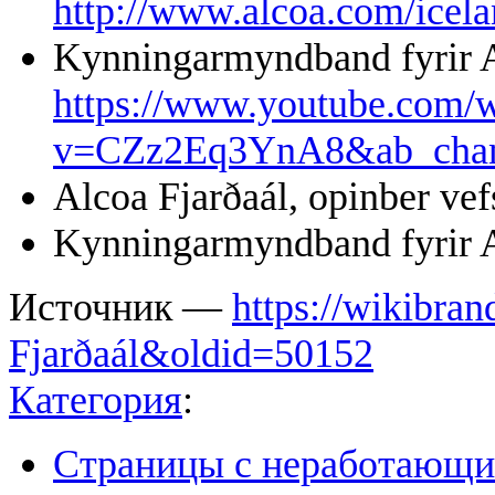
http://www.alcoa.com/icela
Kynningarmyndband fyrir A
https://www.youtube.com/
v=CZz2Eq3YnA8&ab_cha
Alcoa Fjarðaál, opinber vef
Kynningarmyndband fyrir A
Источник —
https://wikibran
Fjarðaál&oldid=50152
Категория
:
Страницы с неработающ