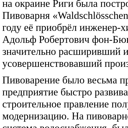
на окраине Риги была постр
Пивоварня «Waldschlösschen»
году её приобрёл инженер-х
Адольф Робертович фон-Бю
значительно расширивший 
усовершенствовавший произ
Пивоварение было весьма 
предприятие быстро развивал
строительное правление по
модернизацию. На пивоварне
система водоснабжения, был