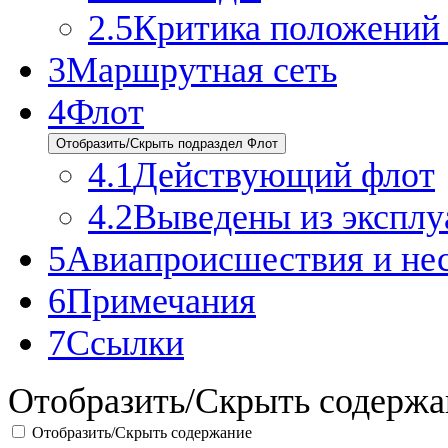
2.5
Критика положений 
3
Маршрутная сеть
4
Флот
Отобразить/Скрыть подраздел Флот
4.1
Действующий флот
4.2
Выведены из эксплу
5
Авиапроисшествия и нес
6
Примечания
7
Ссылки
Отобразить/Скрыть содержа
Отобразить/Скрыть содержание