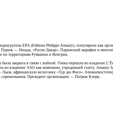
медиагруппы EPA (Editions Philippe Amaury), популярное как орга
, Париж — Ницца, «Ралли Дакар», Парижский марафон и многие 
е по территориям Румынии и Венгрии.
а была закрыта в связи с войной. Гонка перешла во владение L’É
а во владение ASO как компании, учредившей газету. Amaury Spo
— Льеж, африканскую велогонку «Тур дю Фасо», ближневосточн
ые соревнования. Президент организации — Патрик Клерк.