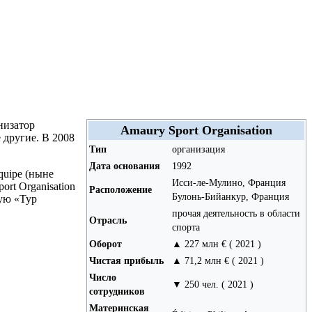
низатор
Amaury Sport Organisation
другие. В 2008
Тип
организация
Дата основания
1992
quipe (ныне
Исси-ле-Мулино, Франция
rt Organisation
Расположение
Булонь-Бийанкур, Франция
ую «Тур
прочая деятельность в области
Отрасль
спорта
Оборот
▲ 227 млн € ( 2021 )
Чистая прибыль
▲ 71,2 млн € ( 2021 )
Число
▼ 250 чел. ( 2021 )
сотрудников
Материнская