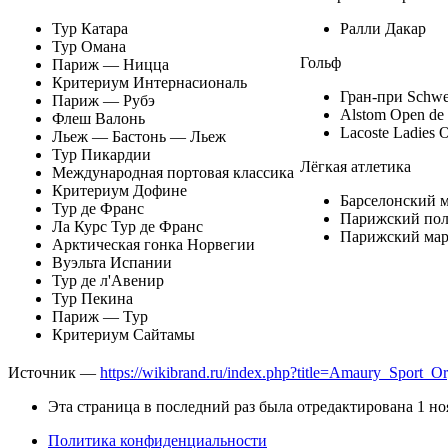
Тур Катара
Ралли Дакар
Тур Омана
Гольф
Париж — Ницца
Критериум Интернасиональ
Гран-при Schw
Париж — Рубэ
Alstom Open de 
Флеш Валонь
Lacoste Ladies 
Льеж — Бастонь — Льеж
Тур Пикардии
Лёгкая атлетика
Международная портовая классика
Критериум Дофине
Барселонский 
Тур де Франс
Парижский по
Ла Курс Тур де Франс
Парижский ма
Арктическая гонка Норвегии
Вуэльта Испании
Тур де л'Авенир
Тур Пекина
Париж — Тур
Критериум Сайтамы
Источник —
https://wikibrand.ru/index.php?title=Amaury_Sport_
Эта страница в последний раз была отредактирована 1 ноя
Политика конфиденциальности