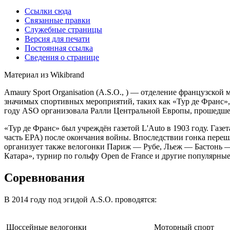
Ссылки сюда
Связанные правки
Служебные страницы
Версия для печати
Постоянная ссылка
Сведения о странице
Материал из Wikibrand
Amaury Sport Organisation (A.S.O., ) — отделение французской 
значимых спортивных мероприятий, таких как «Тур де Франс»
году ASO организовала Ралли Центральной Европы, прошедше
«Тур де Франс» был учреждён газетой L'Auto в 1903 году. Газет
часть EPA) после окончания войны. Впоследствии гонка перешл
организует также велогонки Париж — Рубе, Льеж — Бастонь 
Катара», турнир по гольфу Open de France и другие популярн
Соревнования
В 2014 году под эгидой A.S.O. проводятся:
Шоссейные велогонки
Моторный спорт