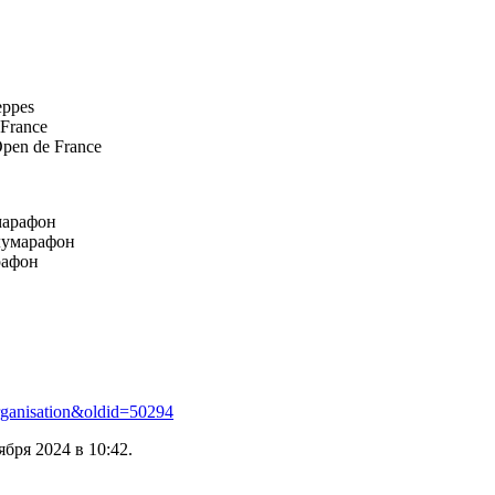
eppes
France
Open de France
марафон
лумарафон
рафон
Organisation&oldid=50294
бря 2024 в 10:42.