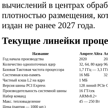
вычислений в центрах обраб
плотностью размещения, ко
издан не ранее 2027 года.
Текущие линейки проце
Название
Ampere Altra
Am
Год начала производства
2020
20
Количество однопоточных ядер
32, 64, 80 ядер
96
Базовая Тактовая частота процессора
1,7 ГГц — 3,3 ГГ
Системная кэш-память
16 МБ
32
Частный кэша L2 на ядро
1 МБ
Версия шины PCI Express
128 линий PCIe 
Производительность системной шины
16 ГТ/сек
Набор команд
ARMv8.2+
Макс. тепловыделение
45 — 250 Вт
Цена (партия — 1000 шт.)