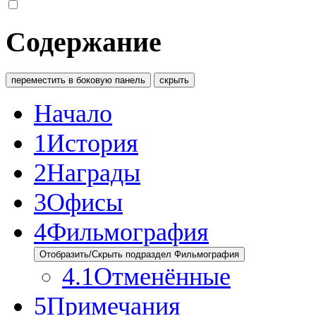
Содержание
переместить в боковую панель
скрыть
Начало
1
История
2
Награды
3
Офисы
4
Фильмография
Отобразить/Скрыть подраздел Фильмография
4.1
Отменённые
5
Примечания