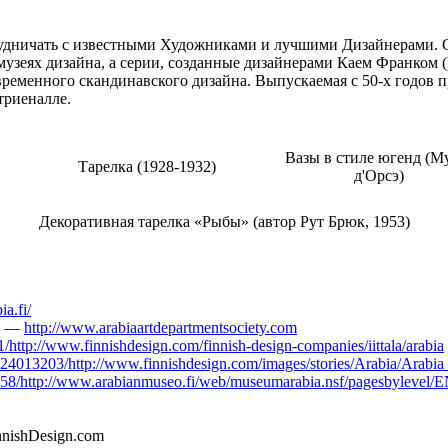
рудничать с известными Художниками и лучшими Дизайнерами. 
музеях дизайна, а серии, созданные дизайнерами Каем Франком (
овременного скандинавского дизайна. Выпускаемая с 50-х годов 
триеналле.
Вазы в стиле югенд (М
Тарелка (1928-1932)
д'Орсэ)
Декоративная тарелка «Рыбы» (автор Рут Брюк, 1953)
ia.fi/
а» —
http://www.arabiaartdepartmentsociety.com
http://www.finnishdesign.com/finnish-design-companies/iittala/arabia
924013203/http://www.finnishdesign.com/images/stories/Arabia/Arabia
758/http://www.arabianmuseo.fi/web/museumarabia.nsf/pagesbyleve
nnishDesign.com