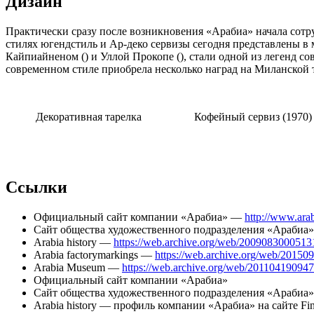
Дизайн
Практически сразу после возникновения «Арабиа» начала сот
стилях югендстиль и Ар-деко сервизы сегодня представлены в 
Кайпиайненом () и Уллой Прокопе (), стали одной из легенд с
современном стиле приобрела несколько наград на Миланской 
Декоративная тарелка
Кофейный сервиз (1970)
Ссылки
Официальный сайт компании «Арабиа» —
http://www.arab
Сайт общества художественного подразделения «Араби
Arabia history —
https://web.archive.org/web/20090830005131/
Arabia factorymarkings —
https://web.archive.org/web/20150
Arabia Museum —
https://web.archive.org/web/20110419094
Официальный сайт компании «Арабиа»
Сайт общества художественного подразделения «Арабиа»
Arabia history — профиль компании «Арабиа» на сайте Fi