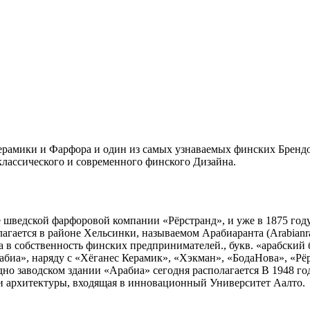
керамики и Фарфора и один из самых узнаваемых финских Брендо
лассического и современного финского Дизайна.
е шведской фарфоровой компании «Рёрстранд», и уже в 1875 год
лагается в районе Хельсинки, называемом Арабиаранта (Arabianr
 в собственность финских предпринимателей., букв. «арабский б
рабиа», наряду с «Хёганес Керамик», «Хэкман», «БодаНова», «Рё
но заводском здании «Арабиа» сегодня располагается В 1948 го
 и архитектуры, входящая в инновационный Университет Аалто.