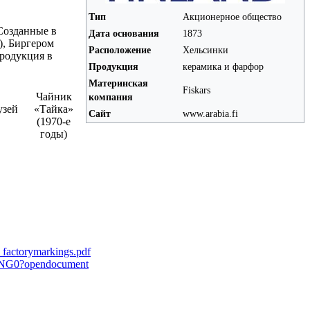
Тип
Акционерное общество
Созданные в
Дата основания
1873
), Биргером
Расположение
Хельсинки
продукция в
Продукция
керамика и фарфор
Материнская
Fiskars
Чайник
компания
узей
«Тайка»
Сайт
www.arabia.fi
(1970-е
годы)
_factorymarkings.pdf
l/ENG0?opendocument