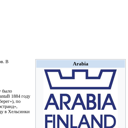
в. В
Arabia
у было
antaВ 1884 году
ерег»), по
рстранд»,
ду в Хельсинки