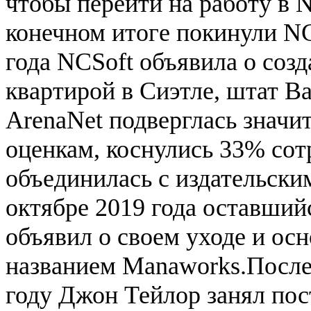
чтобы перейти на работу в N
конечном итоге покинули NCS
года NCSoft объявила о соз
квартирой в Сиэтле, штат В
ArenaNet подверглась значи
оценкам, коснулись 33% сот
объединилась с издательски
октябре 2019 года оставший
объявил о своем уходе и ос
названием Manaworks.После
году Джон Тейлор занял пос