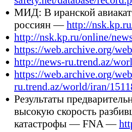
safety.net/database/record
МИД: В иранской авиакат
россиян —
http://nsk.kp.r
http://nsk.kp.ru/online/new
https://web.archive.org/w
http://news-ru.trend.az/wor
https://web.archive.org/we
ru.trend.az/world/iran/151
Результаты предваритель
высокую скорость разбив
катастрофы — FNA —
htt