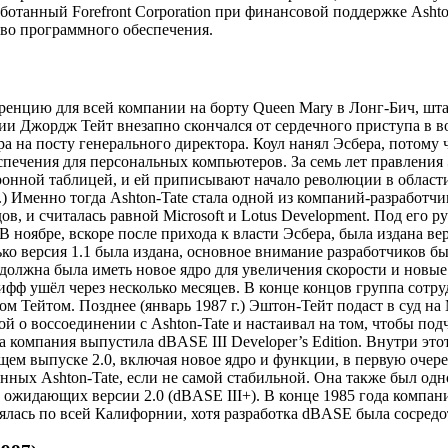
отанный Forefront Corporation при финансовой поддержке Asht
тво программного обеспечения.
еренцию для всей компании на борту Queen Mary в Лонг-Бич, шт
ии Джордж Тейт внезапно скончался от сердечного приступа в воз
ера на посту генерального директора. Коул нанял Эсбера, потому
печения для персональных компьютеров. За семь лет правления
тронной таблицей, и ей приписывают начало революции в облас
 Именно тогда Ashton-Tate стала одной из компаний-разработч
в, и считалась равной Microsoft и Lotus Development. Под его р
 ноябре, вскоре после прихода к власти Эсбера, была издана ве
ко версия 1.1 была издана, основное внимание разработчиков б
.0 должна была иметь новое ядро для увеличения скорости и но
фф ушёл через несколько месяцев. В конце концов группа сотру
ом Тейтом. Позднее (январь 1987 г.) Эштон-Тейт подаст в суд н
й о воссоединении с Ashton-Tate и настаивал на том, чтобы под
а компания выпустила dBASE III Developer’s Edition. Внутри эт
ящем выпуске 2.0, включая новое ядро и функции, в первую очер
ных Ashton-Tate, если не самой стабильной. Она также был одн
 ожидающих версии 2.0 (dBASE III+). В конце 1985 года компан
лялась по всей Калифорнии, хотя разработка dBASE была сосредо