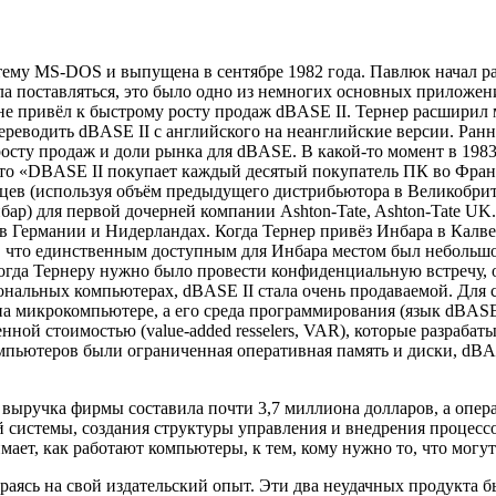
му MS-DOS и выпущена в сентябре 1982 года. Павлюк начал раз
ла поставляться, это было одно из немногих основных приложен
 привёл к быстрому росту продаж dBASE II. Тернер расширил 
еводить dBASE II с английского на неанглийские версии. Ранн
росту продаж и доли рынка для dBASE. В какой-то момент в 19
 что «DBASE II покупает каждый десятый покупатель ПК во Фран
яцев (используя объём предыдущего дистрибьютора в Великобрита
ар) для первой дочерней компании Ashton-Tate, Ashton-Tate UK
и в Германии и Нидерландах. Когда Тернер привёз Инбара в Кал
ы, что единственным доступным для Инбара местом был небольш
огда Тернеру нужно было провести конфиденциальную встречу, о
сональных компьютерах, dBASE II стала очень продаваемой. Дл
а микрокомпьютере, а его среда программирования (язык dBASE)
нной стоимостью (value-added resselers, VAR), которые разраб
пьютеров были ограниченная оперативная память и диски, dBAS
, выручка фирмы составила почти 3,7 миллиона долларов, а опе
й системы, создания структуры управления и внедрения процесс
имает, как работают компьютеры, к тем, кому нужно то, что могу
аясь на свой издательский опыт. Эти два неудачных продукта был