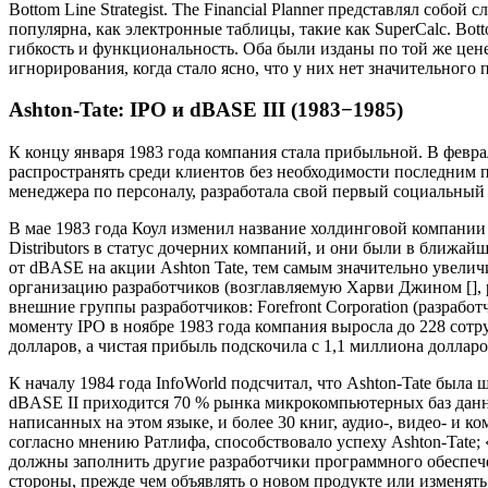
Bottom Line Strategist. The Financial Planner представлял соб
популярна, как электронные таблицы, такие как SuperCalc. Bo
гибкость и функциональность. Оба были изданы по той же цене
игнорирования, когда стало ясно, что у них нет значительного 
Ashton-Tate: IPO и dBASE III (1983−1985)
К концу января 1983 года компания стала прибыльной. В февр
распространять среди клиентов без необходимости последним 
менеджера по персоналу, разработала свой первый социальный п
В мае 1983 года Коул изменил название холдинговой компании S
Distributors в статус дочерних компаний, и они были в ближа
от dBASE на акции Ashton Tate, тем самым значительно увели
организацию разработчиков (возглавляемую Харви Джином [], 
внешние группы разработчиков: Forefront Corporation (разработ
моменту IPO в ноябре 1983 года компания выросла до 228 сотр
долларов, а чистая прибыль подскочила с 1,1 миллиона доллар
К началу 1984 года InfoWorld подсчитал, что Ashton-Tate был
dBASE II приходится 70 % рынка микрокомпьютерных баз данных
написанных на этом языке, и более 30 книг, аудио-, видео- и
согласно мнению Ратлифа, способствовало успеху Ashton-Tate;
должны заполнить другие разработчики программного обеспечен
стороны, прежде чем объявлять о новом продукте или изменять