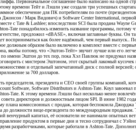
этлиффа. Первоначальное соглашение было написано на одной ст
тому времени Тейт и Лэшли уже создали три успешных стартапа:
раммное обеспечение для ПК потребителям по почте (президенто
да Джонсон / Марк Видович) и Software Center International, пе
есте с Tate & Lashlee; впоследствии SCI была продана Wayne Gre
on-Tate понадобилось изменить название программы, потому что
агентстве, предложил «dBASE», включая заглавные буквы. Он та
будет восприниматься как более надёжный, чем первый выпуск..
орое должным образом было включено в комплект вместе с первы
якобы потому, что «Эштон-Тейт» звучит лучше или его легче 
 по имени Эштон до тех пор, пока Хэл Павлюк не придумал наз
поговорить с мистером Эштоном, этот скрытый лакомый кусоче
можностями и отдельный запечатанный диск с полной версией; 
приложение за 700 долларов.
сть председателя, президента и CEO своей группы компаний, ко
ount Software, Software Distributors и Ashton-Tate. Коул завоева
ton-Tate. К этому времени Лэшли был несколько менее вовлечён 
 совета директоров и должностным лицом SPI. В июне 1982 года 
му плана комиссионных с продаж, которая беспокоила Джорджа Т
ра до должности вице-президента по международным продажам. 
ий венчурный капитал, её основатели не нанимали опытных вете
 управление продуктом в первые дни и тесно сотрудничал с Уэ
 двумя разработчиками, которые работали в Ashton-Tate. Дополн