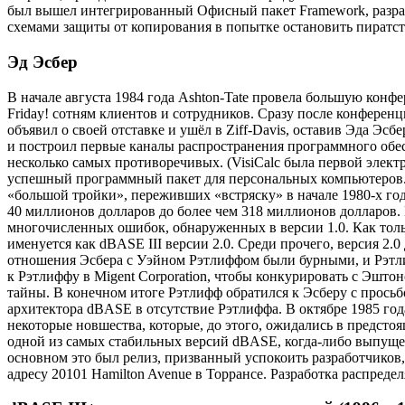
был вышел интегрированный Офисный пакет Framework, разраб
схемами защиты от копирования в попытке остановить пиратс
Эд Эсбер
В начале августа 1984 года Ashton-Tate провела большую конф
Friday! сотням клиентов и сотрудников. Сразу после конференц
объявил о своей отставке и ушёл в Ziff-Davis, оставив Эда Эсб
и построил первые каналы распространения программного обес
несколько самых противоречивых. (VisiCalc была первой элек
успешный программный пакет для персональных компьютеров.)
«большой тройки», переживших «встряску» в начале 1980-х годо
40 миллионов долларов до более чем 318 миллионов долларов. В
многочисленных ошибок, обнаруженных в версии 1.0. Как толь
именуется как dBASE III версии 2.0. Среди прочего, версия 2
отношения Эсбера с Уэйном Рэтлиффом были бурными, и Рэтли
к Рэтлиффу в Migent Corporation, чтобы конкурировать с Эштон
тайны. В конечном итоге Рэтлифф обратился к Эсберу с просьбо
архитектора dBASE в отсутствие Рэтлиффа. В октябре 1985 год
некоторые новшества, которые, до этого, ожидались в предсто
одной из самых стабильных версий dBASE, когда-либо выпущен
основном это был релиз, призванный успокоить разработчиков,
адресу 20101 Hamilton Avenue в Торрансе. Разработка распреде