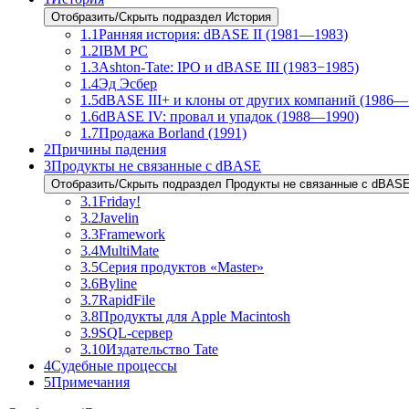
Отобразить/Скрыть подраздел История
1.1
Ранняя история: dBASE II (1981—1983)
1.2
IBM PC
1.3
Ashton-Tate: IPO и dBASE III (1983−1985)
1.4
Эд Эсбер
1.5
dBASE III+ и клоны от других компаний (1986—
1.6
dBASE IV: провал и упадок (1988—1990)
1.7
Продажа Borland (1991)
2
Причины падения
3
Продукты не связанные с dBASE
Отобразить/Скрыть подраздел Продукты не связанные с dBAS
3.1
Friday!
3.2
Javelin
3.3
Framework
3.4
MultiMate
3.5
Серия продуктов «Master»
3.6
Byline
3.7
RapidFile
3.8
Продукты для Apple Macintosh
3.9
SQL-сервер
3.10
Издательство Tate
4
Судебные процессы
5
Примечания