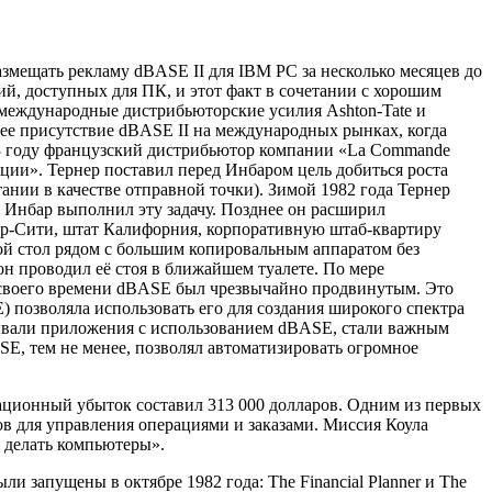
мещать рекламу dBASE II для IBM PC за несколько месяцев до
ий, доступных для ПК, и этот факт в сочетании с хорошим
международные дистрибьюторские усилия Ashton-Tate и
ее присутствие dBASE II на международных рынках, когда
83 году французский дистрибьютор компании «La Commande
ции». Тернер поставил перед Инбаром цель добиться роста
нии в качестве отправной точки). Зимой 1982 года Тернер
. Инбар выполнил эту задачу. Позднее он расширил
вер-Сити, штат Калифорния, корпоративную штаб-квартиру
ой стол рядом с большим копировальным аппаратом без
н проводил её стоя в ближайшем туалете. По мере
я своего времени dBASE был чрезвычайно продвинутым. Это
 позволяла использовать его для создания широкого спектра
атывали приложения с использованием dBASE, стали важным
E, тем не менее, позволял автоматизировать огромное
рационный убыток составил 313 000 долларов. Одним из первых
ов для управления операциями и заказами. Миссия Коула
т делать компьютеры».
и запущены в октябре 1982 года: The Financial Planner и The