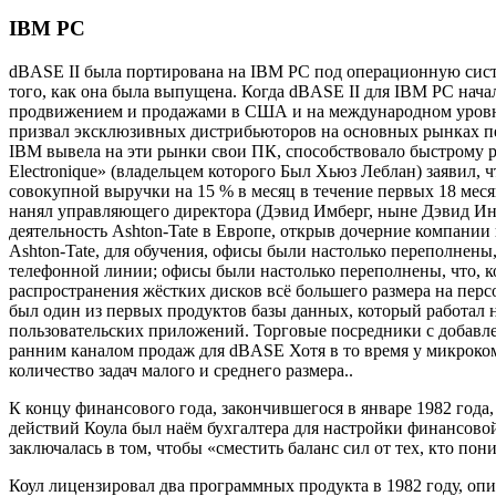
IBM PC
dBASE II была портирована на IBM PC под операционную систе
того, как она была выпущена. Когда dBASE II для IBM PC нача
продвижением и продажами в США и на международном уровне
призвал эксклюзивных дистрибьюторов на основных рынках пер
IBM вывела на эти рынки свои ПК, способствовало быстрому 
Electronique» (владельцем которого Был Хьюз Леблан) заявил,
совокупной выручки на 15 % в месяц в течение первых 18 мес
нанял управляющего директора (Дэвид Имберг, ныне Дэвид Инб
деятельность Ashton-Tate в Европе, открыв дочерние компани
Ashton-Tate, для обучения, офисы были настолько переполнен
телефонной линии; офисы были настолько переполнены, что, к
распространения жёстких дисков всё большего размера на пер
был один из первых продуктов базы данных, который работал н
пользовательских приложений. Торговые посредники с добавле
ранним каналом продаж для dBASE Хотя в то время у микроком
количество задач малого и среднего размера..
К концу финансового года, закончившегося в январе 1982 года
действий Коула был наём бухгалтера для настройки финансово
заключалась в том, чтобы «сместить баланс сил от тех, кто пон
Коул лицензировал два программных продукта в 1982 году, опир