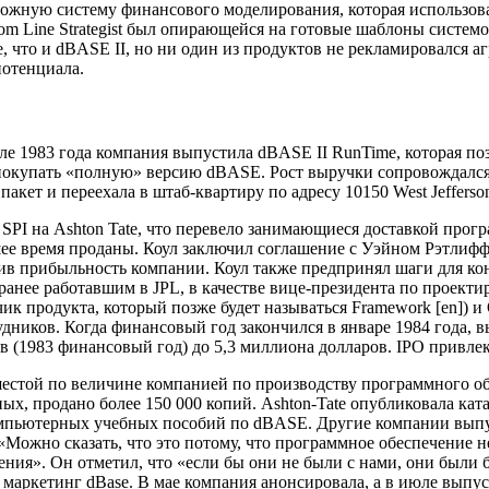
ой сложную систему финансового моделирования, которая использо
ttom Line Strategist был опирающейся на готовые шаблоны систе
, что и dBASE II, но ни один из продуктов не рекламировался а
потенциала.
але 1983 года компания выпустила dBASE II RunTime, которая 
покупать «полную» версию dBASE. Рост выручки сопровождался 
акет и переехала в штаб-квартиру по адресу 10150 West Jefferso
PI на Ashton Tate, что перевело занимающиеся доставкой програ
йшее время проданы. Коул заключил соглашение с Уэйном Рэтлиф
чив прибыльность компании. Коул также предпринял шаги для ко
ранее работавшим в JPL, в качестве вице-президента по проект
чик продукта, который позже будет называться Framework [en]) и Q
удников. Когда финансовый год закончился в январе 1984 года, 
ов (1983 финансовый год) до 5,3 миллиона долларов. IPO привле
а шестой по величине компанией по производству программного о
, продано более 150 000 копий. Ashton-Tate опубликовала ката
 компьютерных учебных пособий по dBASE. Другие компании выпус
 «Можно сказать, что это потому, что программное обеспечение
ия». Он отметил, что «если бы они не были с нами, они были б
 маркетинг dBase. В мае компания анонсировала, а в июле выпус