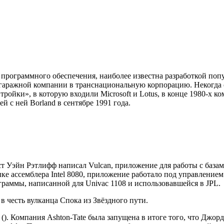
к программного обеспечения, наиболее известна разработкой поп
гаражной компании в транснациональную корпорацию. Некогда 
ойки», в которую входили Microsoft и Lotus, в конце 1980-х к
й с ней Borland в сентябре 1991 года.
ст Уэйн Рэтлифф написал Vulcan, приложение для работы с база
зыке ассемблера Intel 8080, приложение работало под управлени
раммы, написанной для Univac 1108 и использовавшейся в JPL.
в честь вулканца Спока из Звёздного пути.
. Компания Ashton-Tate была запущена в итоге того, что Джорд