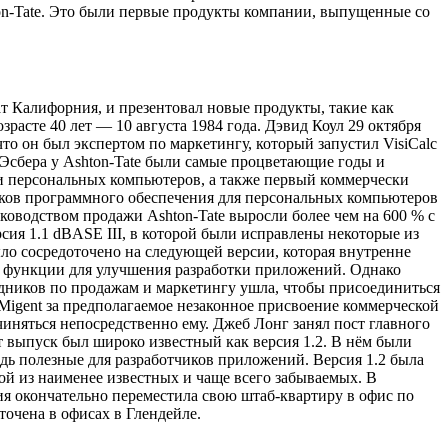
on-Tate. Это были первые продукты компании, выпущенные со
ат Калифорния, и презентовал новые продукты, такие как
расте 40 лет — 10 августа 1984 года. Дэвид Коул 29 октября
 что он был экспертом по маркетингу, который запустил VisiCalc
 Эсбера у Ashton-Tate были самые процветающие годы и
ти персональных компьютеров, а также первый коммерчески
иков программного обеспечения для персональных компьютеров
уководством продажи Ashton-Tate выросли более чем на 600 % с
рсия 1.1 dBASE III, в которой были исправлены некоторые из
ыло сосредоточено на следующей версии, которая внутренне
вые функции для улучшения разработки приложений. Однако
дников по продажам и маркетингу ушла, чтобы присоединиться
а Migent за предполагаемое незаконное присвоение коммерческой
чиняться непосредственно ему. Джеб Лонг занял пост главного
от выпуск был широко известный как версия 1.2. В нём были
едь полезные для разработчиков приложений. Версия 1.2 была
ой из наименее известных и чаще всего забываемых. В
ия окончательно переместила свою штаб-квартиру в офис по
точена в офисах в Глендейле.