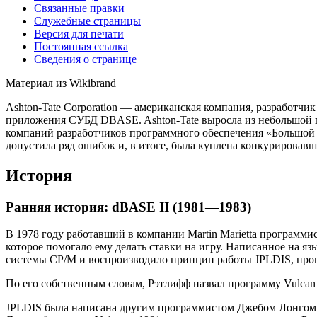
Связанные правки
Служебные страницы
Версия для печати
Постоянная ссылка
Сведения о странице
Материал из Wikibrand
Ashton-Tate Corporation — американская компания, разработчи
приложения СУБД DBASE. Ashton-Tate выросла из небольшой 
компаний разработчиков программного обеспечения «Большой тр
допустила ряд ошибок и, в итоге, была куплена конкурировавше
История
Ранняя история: dBASE II (1981—1983)
В 1978 году работавший в компании Martin Marietta программи
которое помогало ему делать ставки на игру. Написанное на я
системы CP/M и воспроизводило принцип работы JPLDIS, прог
По его собственным словам, Рэтлифф назвал программу Vulcan 
JPLDIS была написана другим программистом Джебом Лонгом ()