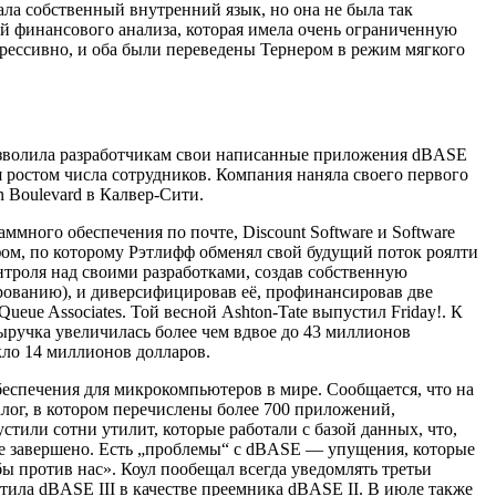
вала собственный внутренний язык, но она не была так
мой финансового анализа, которая имела очень ограниченную
грессивно, и оба были переведены Тернером в режим мягкого
позволила разработчикам свои написанные приложения dBASE
ростом числа сотрудников. Компания наняла своего первого
n Boulevard в Калвер-Сити.
ммного обеспечения по почте, Discount Software и Software
фом, по которому Рэтлифф обменял свой будущий поток роялти
нтроля над своими разработками, создав собственную
ированию), и диверсифицировав её, профинансировав две
ueue Associates. Той весной Ashton-Tate выпустил Friday!. К
выручка увеличилась более чем вдвое до 43 миллионов
кло 14 миллионов долларов.
беспечения для микрокомпьютеров в мире. Сообщается, что на
лог, в котором перечислены более 700 приложений,
тили сотни утилит, которые работали с базой данных, что,
 не завершено. Есть „проблемы“ с dBASE — упущения, которые
ы против нас». Коул пообещал всегда уведомлять третьи
тила dBASE III в качестве преемника dBASE II. В июле также