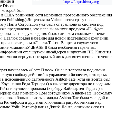
ранице и
https://foxprohistory.org
 Discount
м которой был
рвой в США розничной сети магазинов программного обеспечения
en Publishing.) Лицензия на Vulcan почти сразу после
 у Harris Corporation уже была операционная система под
кже предположил, что первый выпуск продукта «II» будет
 Первоначальное руководство было слишком сложным с точки
м. Павлюк создал название для новой издательской компании,
произносить, чем «Лэшли-Тейт». Вопреки слухам того
вание компанииУ dBASE II была необычная гарантия..
к информации стал шуткой инсайдеров индустрии ПК. Клиенты
они могли вернуть неоткрытый диск для возмещения в течение
торая называлась «Софт Плюс». Она не торговала под своим
л полную свободу действий в управлении бизнесом, в то время
в повседневную деятельность Ashton-Tate, хотя он всегда был
Коул нанял Рода Тернера () в качестве директора по продажам
ейта и лучшего продавца (Барбару Вайнгартен-Герра / ) в
Тернер был примерно 12-м сотрудником Ashton-Tate. Поскольку
ранов, а большая часть команды Ashton-Tate была молодой и
йном Рэтлиффом и другими ключевыми разработчиками над
ительно Уэйн Рэтлифф нанял Джеба Лонга, оплачивая его из