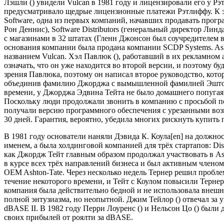
Лэшли () увидели Vulcan в 1981 году и лицензировали его у Р
предусматривало щедрые лицензионные платежи Рэтлиффу. К э
Software, одна из первых компаний, начавших продавать прог
Рон Деннис), Software Distributors (генеральный директор Лин
с магазинами в 32 штатах (Гленн Джонсон был соучредителем вм
основания компании была продана компании SCDP Systems. Asht
названием Vulcan. Хэл Павлюк (), работавший в их рекламном 
означать, что он уже находится во второй версии, и поэтому 
зрения Павлюка, поэтому он написал второе руководство, кот
объединив фамилию Джорджа с вымышленной фамилией Эштона, 
времени, у Джорджа Эдвина Тейта не было домашнего попугая
Поскольку люди продолжали звонить в компанию с просьбой 
получали версию программного обеспечения с урезанными воз
30 дней. Гарантия, вероятно, убедила многих рискнуть купить 
В 1981 году основатели наняли Дэвида К. Коула[en] на должно
именем, а была холдинговой компанией для трёх стартапов: Disc
как Джордж Тейт главным образом продолжал участвовать в Ash
в курсе всех трёх направлений бизнеса и был активным членом
OEM Ashton-Tate. Через несколько недель Тернер решил пробле
течение некоторого времени, и Тейт с Коулом повысили Терне
компания была действительно бедной и не использовала внешн
полной энтузиазма, но неопытной. Джим Тейлор () отвечал за
dBASE II. В 1982 году Перри Лоуренс () и Нельсон Цо () были
своих прибылей от роялти за dBASE.