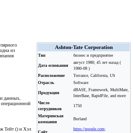
улярного
Ashton-Tate Corporation
одна из
Тип
бизнес и предприятие
омпания
август 1980; 45 лет назад (
Дата основания
1980-08 )
Расположение
Torrance, California, US
Отрасль
Software
dBASE, Framework, MultiMate,
Продукция
InterBase, RapidFile, and more
ми данных,
Число
ем операционной
1750
сотрудников
Материнская
Borland
компания
https://google.com
;
ж Тейт () и Хэл
Сайт