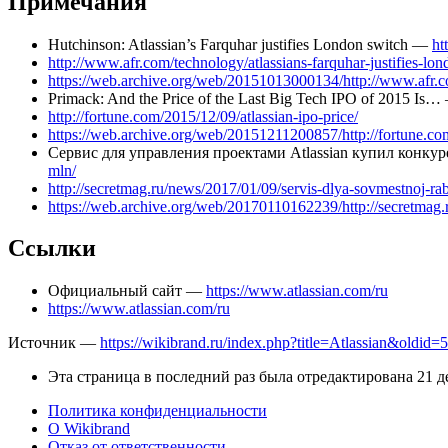
Примечания
Hutchinson: Atlassian’s Farquhar justifies London switch —
ht
http://www.afr.com/technology/atlassians-farquhar-justifies-l
https://web.archive.org/web/20151013000134/http://www.afr.co
Primack: And the Price of the Last Big Tech IPO of 2015 Is
http://fortune.com/2015/12/09/atlassian-ipo-price/
https://web.archive.org/web/20151211200857/http://fortune.com
Сервис для управления проектами Atlassian купил конкур
mln/
http://secretmag.ru/news/2017/01/09/servis-dlya-sovmestnoj-rab
https://web.archive.org/web/20170110162239/http://secretmag.r
Ссылки
Официальный сайт —
https://www.atlassian.com/ru
https://www.atlassian.com/ru
Источник —
https://wikibrand.ru/index.php?title=Atlassian&oldid=
Эта страница в последний раз была отредактирована 21 де
Политика конфиденциальности
О Wikibrand
Отказ от ответственности