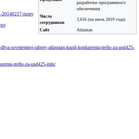
разработки программного
обеспечения
ch-20140217-ixrqy
Число
3,616 (на июль 2019 года)
сотрудников
rqy
Сайт
Atlassian
-dlya-sovmestnoj-raboty-atlassian-kupil-konkurenta-trello-za-usd425-
urenta-trello-za-usd425-mln/