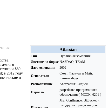
чения.
Atlassian
Тип
Публичная компания
дства
Листинг на бирже
NASDAQ: TEAM
раммного
Дата основания
2002
вестиции $60
t; в 2012 году
Скотт Фаркуар и Майк
Основатели
вленческие и
Кэннон-Брукс
Расположение
Австралия: Сидней
разработка программного
Отрасль
обеспечения ( МСОК: 6201 )
Jira, Confluence, Bitbucket и
ряд других продуктов для
Продукция