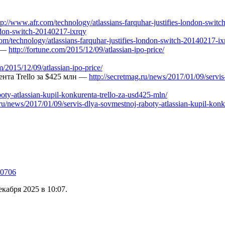
tp://www.afr.com/technology/atlassians-farquhar-justifies-london-swit
ondon-switch-20140217-ixrqy
m/technology/atlassians-farquhar-justifies-london-switch-20140217-ix
… —
http://fortune.com/2015/12/09/atlassian-ipo-price/
/2015/12/09/atlassian-ipo-price/
ента Trello за $425 млн —
http://secretmag.ru/news/2017/01/09/servis
oty-atlassian-kupil-konkurenta-trello-za-usd425-mln/
u/news/2017/01/09/servis-dlya-sovmestnoj-raboty-atlassian-kupil-konk
50706
кабря 2025 в 10:07.