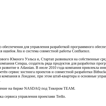
о обеспечения для управления разработкой программного обеспе
ошибок Jira и система совместной работы Confluence.
вого Южного Уэльса и, Стартап развивался на собственные сре
компания Cenqua, создатель ряда продуктов для разработки прог
ли развитие в Atlassian. В июле 2010 года компания привлекла ин
етён сервис хостинга проектов и совместной разработки Bitbucke
я компания в Лондоне, при этом штаб-квартира и основные упра
.
мещение на бирже NASDAQ под Тикером TEAM.
а сервиса управления проектами Trello.