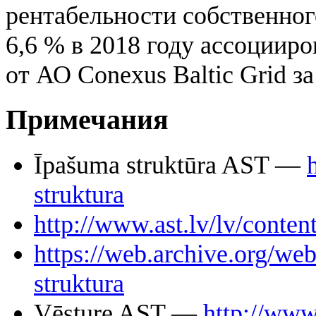
рентабельности собственного
6,6 % в 2018 году ассоциир
от АО Conexus Baltic Grid з
Примечания
Īpašuma struktūra AST —
struktura
http://www.ast.lv/lv/conten
https://web.archive.org/we
struktura
Vēsture AST —
http://www.