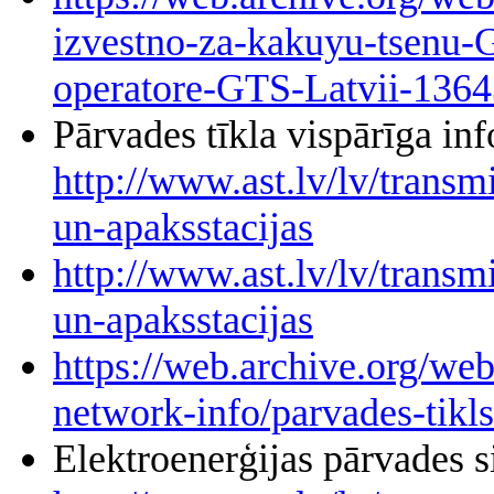
izvestno-za-kakuyu-tsenu-
operatore-GTS-Latvii-136
Pārvades tīkla vispārīga i
http://www.ast.lv/lv/transm
un-apaksstacijas
http://www.ast.lv/lv/transm
un-apaksstacijas
https://web.archive.org/we
network-info/parvades-tikls
Elektroenerģijas pārvades 