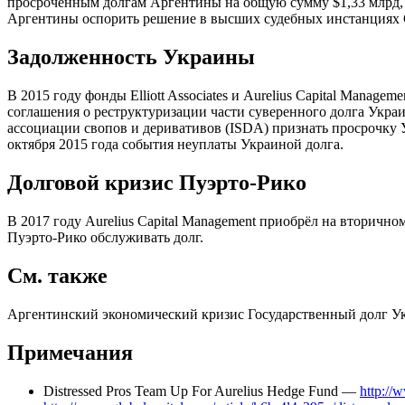
просроченным долгам Аргентины на общую сумму $1,33 млрд,
Аргентины оспорить решение в высших судебных инстанциях
Задолженность Украины
В 2015 году фонды Elliott Associates и Aurelius Capital Mana
соглашения о реструктуризации части суверенного долга Укра
ассоциации свопов и деривативов (ISDA) признать просрочку 
октября 2015 года события неуплаты Украиной долга.
Долговой кризис Пуэрто-Рико
В 2017 году Aurelius Capital Management приобрёл на вторич
Пуэрто-Рико обслуживать долг.
См. также
Аргентинский экономический кризис Государственный долг У
Примечания
Distressed Pros Team Up For Aurelius Hedge Fund —
http://