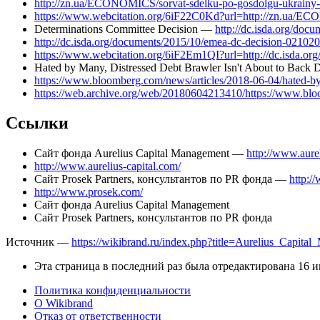
http://zn.ua/ECONOMICS/sorvat-sdelku-po-gosdolgu-ukrainy-ug
https://www.webcitation.org/6iF22C0Kd?url=http://zn.ua/ECO
Determinations Committee Decision —
http://dc.isda.org/doc
http://dc.isda.org/documents/2015/10/emea-dc-decision-02102
https://www.webcitation.org/6iF2Em1QI?url=http://dc.isda.o
Hated by Many, Distressed Debt Brawler Isn't About to Bac
https://www.bloomberg.com/news/articles/2018-06-04/hated-by
https://web.archive.org/web/20180604213410/https://www.bloo
Ссылки
Сайт фонда Aurelius Capital Management —
http://www.aurel
http://www.aurelius-capital.com/
Сайт Prosek Partners, консультантов по PR фонда —
http:/
http://www.prosek.com/
Сайт фонда Aurelius Capital Management
Сайт Prosek Partners, консультантов по PR фонда
Источник —
https://wikibrand.ru/index.php?title=Aurelius_Capi
Эта страница в последний раз была отредактирована 16 ию
Политика конфиденциальности
О Wikibrand
Отказ от ответственности