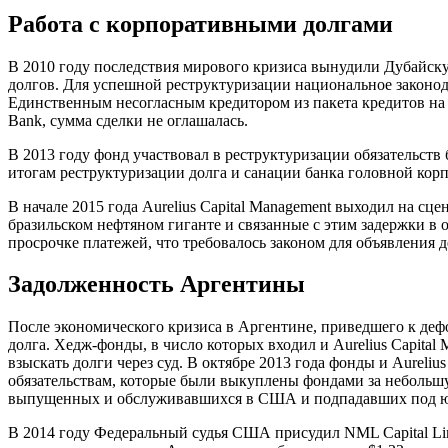
Работа с корпоративными долгами
В 2010 году последствия мирового кризиса вынудили Дубайску
долгов. Для успешной реструктуризации национальное законод
Единственным несогласным кредитором из пакета кредитов на о
Bank, сумма сделки не оглашалась.
В 2013 году фонд участвовал в реструктуризации обязательств
итогам реструктуризации долга и санации банка головной кор
В начале 2015 года Aurelius Capital Management выходил на сце
бразильском нефтяном гиганте и связанные с этим задержки в 
просрочке платежей, что требовалось законом для объявления д
Задолженность Аргентины
После экономического кризиса в Аргентине, приведшего к деф
долга. Хедж-фонды, в число которых входил и Aurelius Capital
взыскать долги через суд. В октябре 2013 года фонды и Aurel
обязательствам, которые были выкуплены фондами за небольш
выпущенных и обслуживавшихся в США и подпадавших под 
В 2014 году Федеральный судья США присудил NML Capital Lim