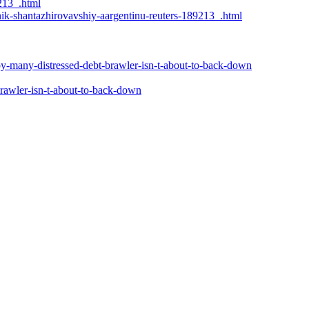
213_.html
k-shantazhirovavshiy-aargentinu-reuters-189213_.html
y-many-distressed-debt-brawler-isn-t-about-to-back-down
rawler-isn-t-about-to-back-down