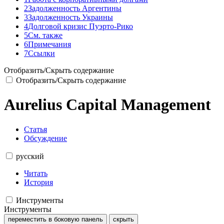
2
Задолженность Аргентины
3
Задолженность Украины
4
Долговой кризис Пуэрто-Рико
5
См. также
6
Примечания
7
Ссылки
Отобразить/Скрыть содержание
Отобразить/Скрыть содержание
Aurelius Capital Management
Статья
Обсуждение
русский
Читать
История
Инструменты
Инструменты
переместить в боковую панель
скрыть