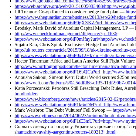
http://www.globalcapital.com/article/k6br4l4s295v/distressed-
https://web.archive.org/web/20151005033403/http://www.global
Jill Treanor: Co-op forced to consider hedge fund plan —
https
https://www.theguardian.com/business/2013/sep/20/hedge-funds
https://www.webcitation.org/6iF0gXZKZ?url=https://www.thegu
Brodsky, Mark David of Aurelius Capital Management, LP —
http://www.checkfundmanager.net/diligence/?p=1636
https://www.webcitation.org/6iF0mJfay?url=http://www.check
Sujatra Rao, Chris Spink: Exclusive: Hedge fund Aurelius hold
http://uk.reuters.com/article/2015/09/18/uk-ukraine-aureli
https://www.webcitation.org/6iF0x12Hk?url=http://uk.reuter
Hector Timerman: Africa and Latin America Still Fight Vultu
http://www.huffingtonpost.com/hector-timerman/africa-latin-a
https://www.webcitation.org/6iF16bQCa?url=http://www.huffin
Anousha Sakoui, Simeon Kerr: Dubai World secures $25bn re
http://www.ft.com/intl/cms/s/0/a5ddfd68-e135-11df-90b7-0014
Katia Porzecanski: Petrobras Still Breaching Debt Rules, Aur
bondholders
https://www.bloomberg.com/news/articles/2015-02-02/petrobras-s
https://www.webcitation.org/6iF1k6nDM?url=http://www.bloombe
Mark Weisbrot: The Debt Vultures' Fell Swoop —
https://www
https://www.nytimes.com/2014/06/23/opinion/the-debt-vultures
https://www.webcitation.org/6iF1tE3mU?url=http://www.nytime
Сорвать сделку по госдолгу Украины угрожает фонд-"с
shantazhirovavshiy-aargentinu-reuters-189213_.html