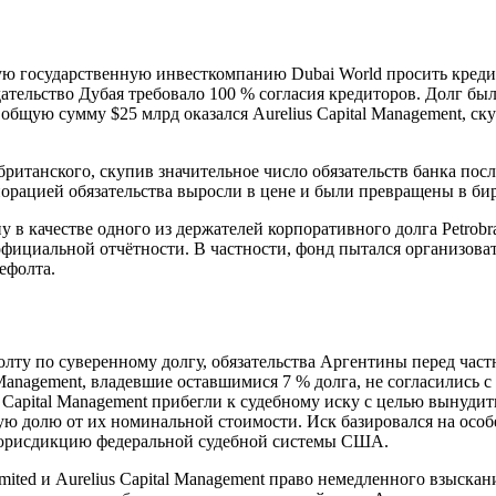
ю государственную инвесткомпанию Dubai World просить кредит
ательство Дубая требовало 100 % согласия кредиторов. Долг б
бщую сумму $25 млрд оказался Aurelius Capital Management, ск
 британского, скупив значительное число обязательств банка по
порацией обязательства выросли в цене и были превращены в би
ну в качестве одного из держателей корпоративного долга Petrob
официальной отчётности. В частности, фонд пытался организоват
ефолта.
олту по суверенному долгу, обязательства Аргентины перед ча
 Management, владевшие оставшимися 7 % долга, не согласились 
ius Capital Management прибегли к судебному иску с целью выну
ую долю от их номинальной стоимости. Иск базировался на осо
юрисдикцию федеральной судебной системы США.
ited и Aurelius Capital Management право немедленного взыска