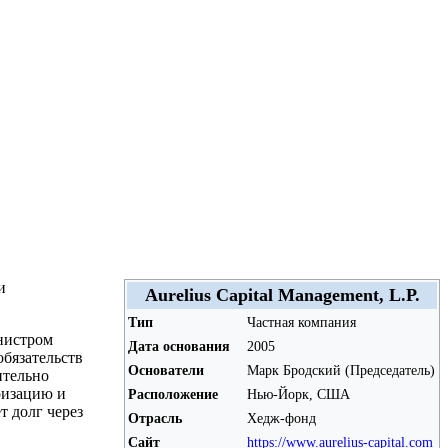
и
Aurelius Capital Management, L.P.
Тип
Частная компания
нистром
Дата основания
2005
бязательств
Основатели
Марк Бродский (Председатель)
ительно
ризацию и
Расположение
Нью-Йорк, США
т долг через
Отрасль
Хедж-фонд
Сайт
https://www.aurelius-capital.com