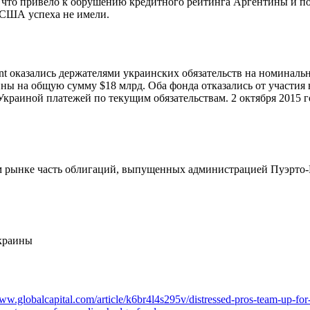
 что привело к обрушению кредитного рейтинга Аргентины и по
 США успеха не имели.
gement оказались держателями украинских обязательств на номин
ины на общую сумму $18 млрд. Оба фонда отказались от участия
Украиной платежей по текущим обязательствам. 2 октября 2015 
ном рынке часть облигаций, выпущенных администрацией Пуэрто-
краины
www.globalcapital.com/article/k6br4l4s295v/distressed-pros-team-up-for