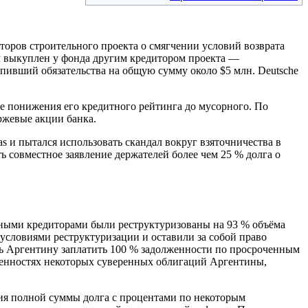
оров строительного проекта о смягчении условий возврата
ыл выкуплен у фонда другим кредитором проекта —
упивший обязательства на общую сумму около $5 млн. Deutsche
сле понижения его кредитного рейтинга до мусорного. По
ржевые акции банка.
ras и пытался использовать скандал вокруг взяточничества в
ь совместное заявление держателей более чем 25 % долга о
стными кредиторами были реструктуризованы на 93 % объёма
с условиями реструктуризации и оставили за собой право
дить Аргентину заплатить 100 % задолженности по просроченным
бенностях некоторых суверенных облигаций Аргентины,
ния полной суммы долга с процентами по некоторым