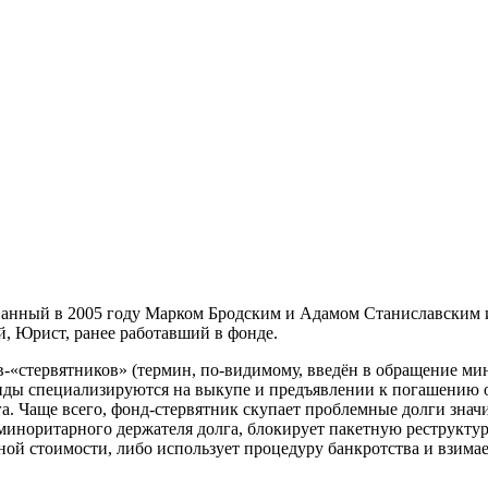
ованный в 2005 году Марком Бродским и Адамом Станиславским 
, Юрист, ранее работавший в фонде.
в-«стервятников» (термин, по-видимому, введён в обращение ми
ды специализируются на выкупе и предъявлении к погашению о
а. Чаще всего, фонд-стервятник скупает проблемные долги знач
 миноритарного держателя долга, блокирует пакетную реструкту
ной стоимости, либо использует процедуру банкротства и взимае