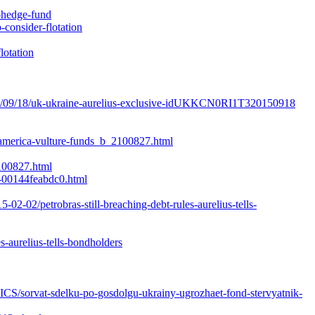
s-hedge-fund
consider-flotation
lotation
2015/09/18/uk-ukraine-aurelius-exclusive-idUKKCN0RI1T320150918
n-america-vulture-funds_b_2100827.html
100827.html
7-00144feabdc0.html
02-02/petrobras-still-breaching-debt-rules-aurelius-tells-
-aurelius-tells-bondholders
S/sorvat-sdelku-po-gosdolgu-ukrainy-ugrozhaet-fond-stervyatnik-