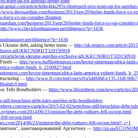
pros-team-up-for-aurelius-hedge-fund
capital.com/article/k6br4l4s295v/distressed-pros-team-up-for-aureliu
://www.theguardian.com/business/2013/sep/20/hedge-funds-force-co-op-
-force-co-op-consider-flotation
ardian.com/business/2013/sep/20/hedge-funds-force-co-op-consider-f
http://www.checkfundmanager.net/diligence/?p=1636
fundmanager.net/diligence/?p=1636
s Ukraine debt, asking better terms —
http://uk.reuters.com/article/
us-exclusive-idUKKCN0RI1T320150918
s.com/article/uk-ukraine-aurelius-exclusive-idUKKCN0RI1T320150918
re Funds —
http://www.huffingtonpost.com/hector-timerman/africa-lati
merica-vulture-funds_b_2100827.html
gtonpost.com/hector-timerman/africa-latin-america-vulture-funds_b_2
structuring —
http://www.ft.com/intl/cms/s/0/a5ddfd68-e135-11df-90b
4feabdc0.html
elius Tells Bondholders —
https://www.bloomberg.com/news/articles/2015-
till-breaching-debt-rules-aurelius-tells-bondholders
rg.com/news/articles/2015-02-02/petrobras-still-breaching-debt-rules
.nytimes.com/2014/06/23/opinion/the-debt-vultures-fell-swoop.html
-fell-swoop.html
s.com/2014/06/23/opinion/the-debt-vultures-fell-swoop.html?_r=1
тервятник", шантажировавший Аргентину —
http://zn.ua/ECONOMIC