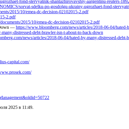
rozhaet-fond-stervyatnik-shantazhirovavshiy-aargentinu-reuters-189
NOMICS/sorvat-sdelku-po-gosdolgu-ukrainy-ugrozhaet-fond-stervyatni
uments/2015/10/emea-dc-decision-02102015-2.pdf
015-2.pdf
rg/documents/2015/10/emea-dc-decision-02102015-2.pdf
k Down —
https://www.bloomberg.com/news/articles/2018-06-04/hated-b
-many-distressed-debt-brawler-isn-t-about-to-back-down
mberg.com/news/articles/2018-06-04/hated-by-many-distressed-debt-b
ius-capital.com/
/www.prosek.com/
tal_Management&oldid=50722
ля 2025 в 11:49.