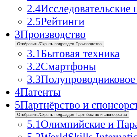
2.4
Исследовательские 
2.5
Рейтинги
3
Производство
Отобразить/Скрыть подраздел Производство
3.1
Бытовая техника
3.2
Смартфоны
3.3
Полупроводниковое 
4
Патенты
5
Партнёрство и спонсорс
Отобразить/Скрыть подраздел Партнёрство и спонсорство
5.1
Олимпийские и Пар
5.2
WorldSkills Internati