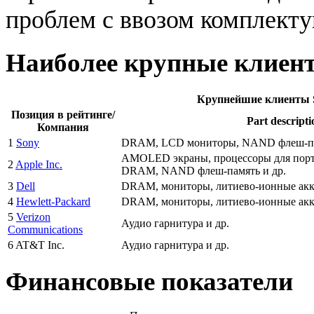
проблем с ввозом комплект
Наиболее крупные клиен
Крупнейшие клиенты Sam
Позиция в рейтинге/
Part descripti
Компания
1
Sony
DRAM, LCD мониторы, NAND флеш-пам
AMOLED экраны, процессоры для порт
2
Apple Inc.
DRAM, NAND флеш-память и др.
3
Dell
DRAM, мониторы, литиево-ионные акк
4
Hewlett-Packard
DRAM, мониторы, литиево-ионные акк
5
Verizon
Аудио гарнитура и др.
Communications
6 AT&T Inc.
Аудио гарнитура и др.
Финансовые показатели