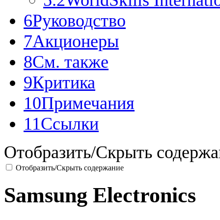
6
Руководство
7
Акционеры
8
См. также
9
Критика
10
Примечания
11
Ссылки
Отобразить/Скрыть содержа
Отобразить/Скрыть содержание
Samsung Electronics