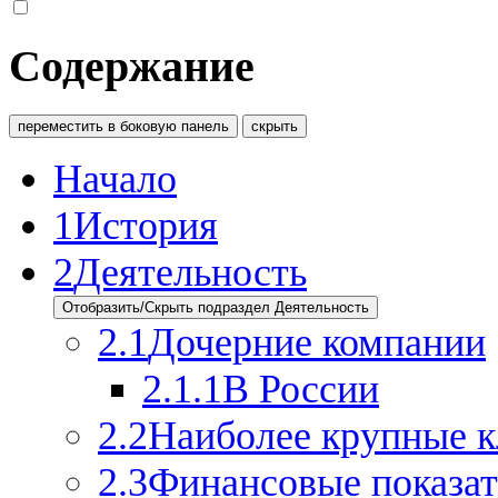
Содержание
переместить в боковую панель
скрыть
Начало
1
История
2
Деятельность
Отобразить/Скрыть подраздел Деятельность
2.1
Дочерние компании
2.1.1
В России
2.2
Наиболее крупные 
2.3
Финансовые показа